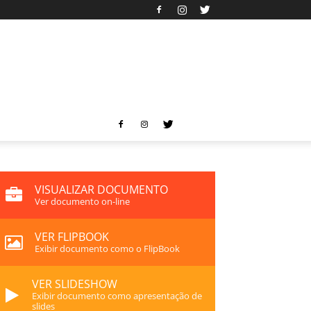
VISUALIZAR DOCUMENTO
Ver documento on-line
VER FLIPBOOK
Exibir documento como o FlipBook
VER SLIDESHOW
Exibir documento como apresentação de
slides