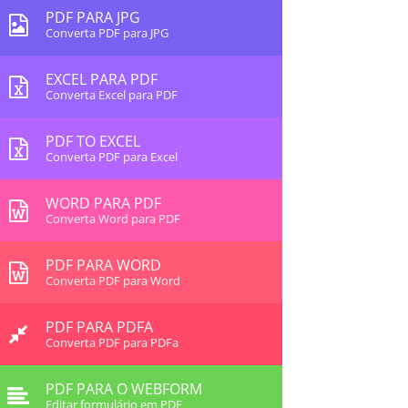
PDF PARA JPG
Converta PDF para JPG
EXCEL PARA PDF
Converta Excel para PDF
PDF TO EXCEL
Converta PDF para Excel
WORD PARA PDF
Converta Word para PDF
PDF PARA WORD
Converta PDF para Word
PDF PARA PDFA
Converta PDF para PDFa
PDF PARA O WEBFORM
Editar formulário em PDF