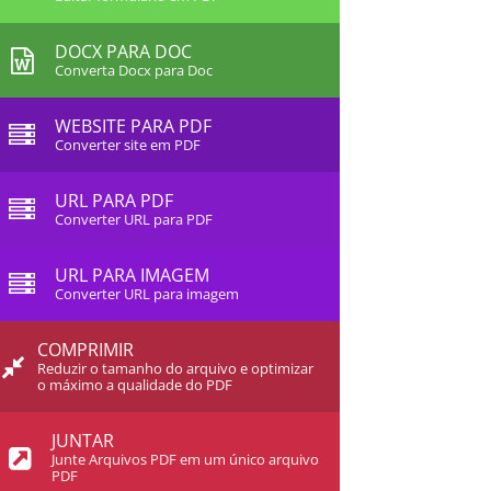
DOCX PARA DOC
Converta Docx para Doc
WEBSITE PARA PDF
Converter site em PDF
URL PARA PDF
Converter URL para PDF
URL PARA IMAGEM
Converter URL para imagem
COMPRIMIR
Reduzir o tamanho do arquivo e optimizar
o máximo a qualidade do PDF
JUNTAR
Junte Arquivos PDF em um único arquivo
PDF