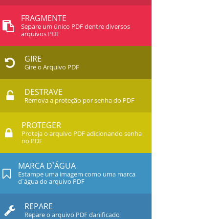
FRAGMENTE
Separe um único PDF dentre diversos
arquivos PDF
GIRE
Gire o Arquivo PDF
DESTRAVE
Remova a proteção por senha do PDF
PROTEGER
Proteja o arquivo PDF adicionando senha
no PDF
MARCA D`ÁGUA
Estampe uma imagem como uma marca
d`água do arquivo PDF
REPARE
Repare o arquivo PDF danificado