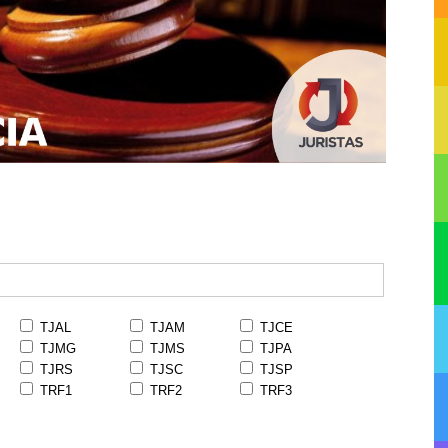
TJAL
TJAM
TJCE
TJMG
TJMS
TJPA
TJRS
TJSC
TJSP
TRF1
TRF2
TRF3