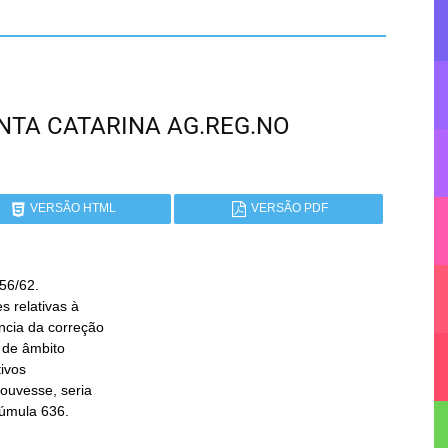
SANTA CATARINA AG.REG.NO
VERSÃO HTML
VERSÃO PDF
56/62.

 Súmula 636.