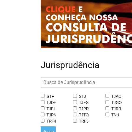
Jurisprudência
STF
STJ
TJAC
TJDF
TJES
TJGO
TJPI
TJPR
TJRR
TJRN
TJTO
TNU
TRF4
TRF5
Busca