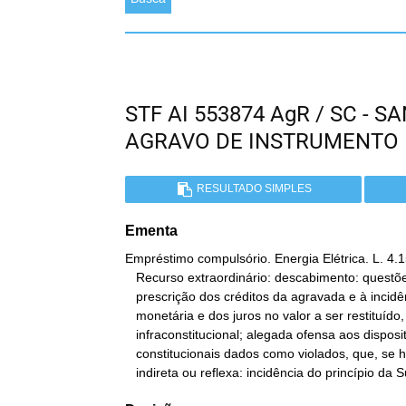
STF AI 553874 AgR / SC - 
AGRAVO DE INSTRUMENTO
RESULTADO SIMPLES
Ementa
Empréstimo compulsório. Energia Elétrica. L. 4.1
   Recurso extraordinário: descabimento: questões relativas à

   prescrição dos créditos da agravada e à incidência da correção

   monetária e dos juros no valor a ser restituído, de âmbito

   infraconstitucional; alegada ofensa aos dispositivos

   constitucionais dados como violados, que, se houvesse, seria

   indireta ou reflexa: incidência do princípio da