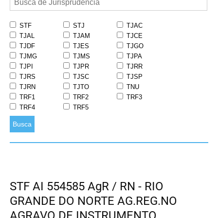
STF
STJ
TJAC
TJAL
TJAM
TJCE
TJDF
TJES
TJGO
TJMG
TJMS
TJPA
TJPI
TJPR
TJRR
TJRS
TJSC
TJSP
TJRN
TJTO
TNU
TRF1
TRF2
TRF3
TRF4
TRF5
Busca
STF AI 554585 AgR / RN - RIO
GRANDE DO NORTE AG.REG.NO
AGRAVO DE INSTRUMENTO