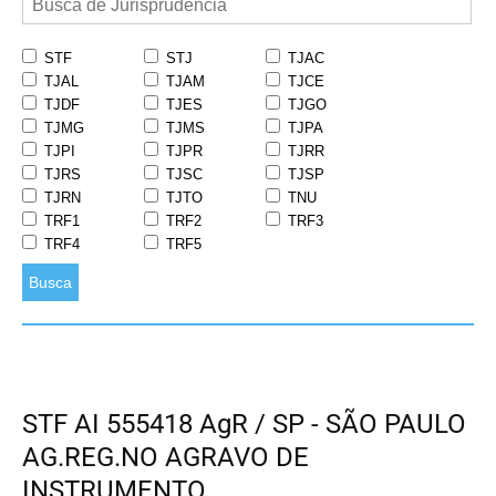
STF
STJ
TJAC
TJAL
TJAM
TJCE
TJDF
TJES
TJGO
TJMG
TJMS
TJPA
TJPI
TJPR
TJRR
TJRS
TJSC
TJSP
TJRN
TJTO
TNU
TRF1
TRF2
TRF3
TRF4
TRF5
Busca
STF AI 555418 AgR / SP - SÃO PAULO
AG.REG.NO AGRAVO DE
INSTRUMENTO