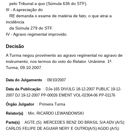
   pelo Tribunal a quo (Súmula 636 do STF).

III - A apreciação do

   RE demanda o exame de matéria de fato, o que atrai a 
incidência

   da Súmula 279 do STF.

IV - Agravo regimental improvido.
Decisão
A Turma negou provimento ao agravo regimental no agravo de
instrumento, nos termos do voto do Relator. Unânime. 1ª.
Turma, 09.10.2007.
Data do Julgamento
:
09/10/2007
Data da Publicação
:
DJe-165 DIVULG 18-12-2007 PUBLIC 19-12-
2007 DJ 19-12-2007 PP-00026 EMENT VOL-02304-06 PP-01176
Órgão Julgador
:
Primeira Turma
Relator(a)
:
Min. RICARDO LEWANDOWSKI
Parte(s)
:
AGTE.(S): MERCEDES BENZ DO BRASIL S/A ADV.(A/S):
CARLOS FELIPE DE AGUIAR NERY E OUTRO(A/S) AGDO.(A/S):