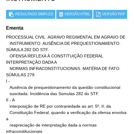
RESULTADO SIMPLES
VERSÃO HTML
VERSÃO PDF
Ementa
PROCESSUAL CIVIL. AGRAVO REGIMENTAL EM AGRAVO DE

   INSTRUMENTO. AUSÊNCIA DE PREQUESTIONAMENTO. 
SÚMULA 282 DO STF.

   OFENSA REFLEXA À CONSTITUIÇÃO FEDERAL. 
INTERPRETAÇÃO DADA A

   NORMAS INFRACONSTITUCIONAIS. MATÉRIA DE FATO. 
SÚMULAS 279.

I -

   Ausência de prequestionamento da questão constitucional

   suscitada. Incidência das Súmulas 282 do STF.

II - A

   interposição de RE por contrariedade ao art. 5º, II, da

   Constituição Federal, quando a verificação da ofensa envolva 
a

   reapreciação de interpretação dada a normas 
infraconstitucionais
