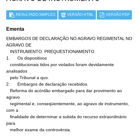
RESULTADO SIMPLES
VERSÃO HTML
VERSÃO PDF
Ementa
EMBARGOS DE DECLARAÇÃO NO AGRAVO REGIMENTAL NO 
AGRAVO DE

   INSTRUMENTO. PREQUESTIONAMENTO.

1.      Os dispositivos

   constitucionais tidos por violados foram devidamente 
analisados

   pelo Tribunal a quo.

2.      Embargos de declaração recebidos.

   Reforma do acórdão embargado para dar provimento ao 
agravo

   regimental e, conseqüentemente, ao agravo de instrumento, 
com a

   finalidade de determinar a subida do recurso extraordinário 
para

   melhor exame da controvérsia.