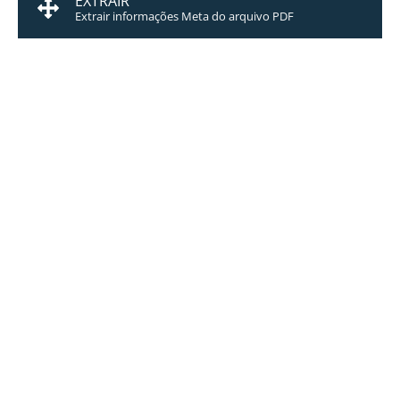
EXTRAIR
Extrair informações Meta do arquivo PDF