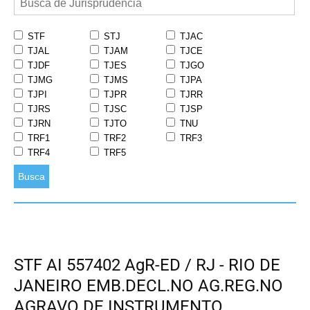
STF
STJ
TJAC
TJAL
TJAM
TJCE
TJDF
TJES
TJGO
TJMG
TJMS
TJPA
TJPI
TJPR
TJRR
TJRS
TJSC
TJSP
TJRN
TJTO
TNU
TRF1
TRF2
TRF3
TRF4
TRF5
Busca
STF AI 557402 AgR-ED / RJ - RIO DE
JANEIRO EMB.DECL.NO AG.REG.NO
AGRAVO DE INSTRUMENTO