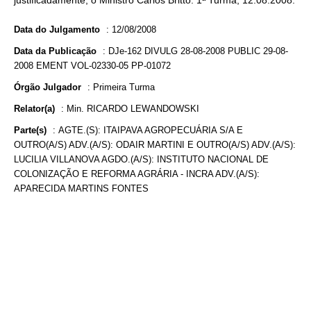
justificadamente, o Ministro Carlos Britto. 1ª Turma, 12.08.2008.
Data do Julgamento
:
12/08/2008
Data da Publicação
:
DJe-162 DIVULG 28-08-2008 PUBLIC 29-08-
2008 EMENT VOL-02330-05 PP-01072
Órgão Julgador
:
Primeira Turma
Relator(a)
:
Min. RICARDO LEWANDOWSKI
Parte(s)
:
AGTE.(S): ITAIPAVA AGROPECUÁRIA S/A E
OUTRO(A/S) ADV.(A/S): ODAIR MARTINI E OUTRO(A/S) ADV.(A/S):
LUCILIA VILLANOVA AGDO.(A/S): INSTITUTO NACIONAL DE
COLONIZAÇÃO E REFORMA AGRÁRIA - INCRA ADV.(A/S):
APARECIDA MARTINS FONTES