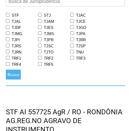
STF
STJ
TJAC
TJAL
TJAM
TJCE
TJDF
TJES
TJGO
TJMG
TJMS
TJPA
TJPI
TJPR
TJRR
TJRS
TJSC
TJSP
TJRN
TJTO
TNU
TRF1
TRF2
TRF3
TRF4
TRF5
Busca
STF AI 557725 AgR / RO - RONDÔNIA
AG.REG.NO AGRAVO DE
INSTRUMENTO