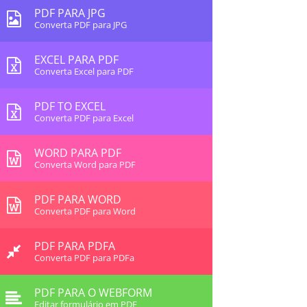
PDF PARA JPG
Converta PDF para JPG
EXCEL PARA PDF
Converta Excel para PDF
PDF TO EXCEL
Converta PDF para Excel
WORD PARA PDF
Converta Word para PDF
PDF PARA WORD
Converta PDF para Word
PDF PARA PDFA
Converta PDF para PDFa
PDF PARA O WEBFORM
Editar formulário em PDF