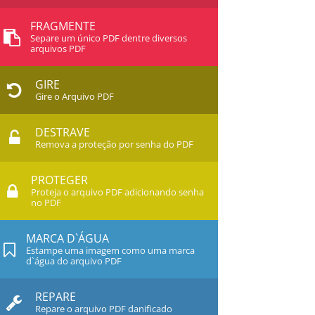
FRAGMENTE
Separe um único PDF dentre diversos
arquivos PDF
GIRE
Gire o Arquivo PDF
DESTRAVE
Remova a proteção por senha do PDF
PROTEGER
Proteja o arquivo PDF adicionando senha
no PDF
MARCA D`ÁGUA
Estampe uma imagem como uma marca
d`água do arquivo PDF
REPARE
Repare o arquivo PDF danificado