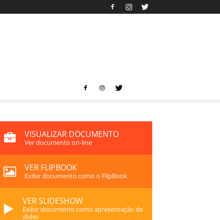
VISUALIZAR DOCUMENTO
Ver documento on-line
VER FLIPBOOK
Exibir documento como o FlipBook
VER SLIDESHOW
Exibir documento como apresentação de
slides