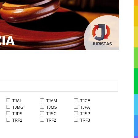
TJAL
TJAM
TJCE
TJMG
TJMS
TJPA
TJRS
TJSC
TJSP
TRF1
TRF2
TRF3