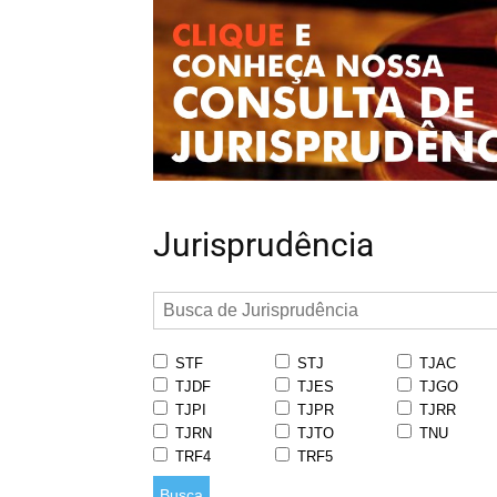
Jurisprudência
STF
STJ
TJAC
TJDF
TJES
TJGO
TJPI
TJPR
TJRR
TJRN
TJTO
TNU
TRF4
TRF5
Busca