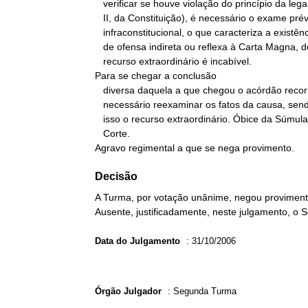
   verificar se houve violação do princípio da legalidade (art. 5º,

   II, da Constituição), é necessário o exame prévio da legislação

   infraconstitucional, o que caracteriza a existência de alegação

   de ofensa indireta ou reflexa à Carta Magna, de modo que o

   recurso extraordinário é incabível.

Para se chegar a conclusão

   diversa daquela a que chegou o acórdão recorrido, seria

   necessário reexaminar os fatos da causa, sendo incabível para

   isso o recurso extraordinário. Óbice da Súmula 279 desta

   Corte.

Agravo regimental a que se nega provimento.
Decisão
A Turma, por votação unânime, negou provimento
Ausente, justificadamente, neste julgamento, o 
Data do Julgamento
:
31/10/2006
Órgão Julgador
:
Segunda Turma