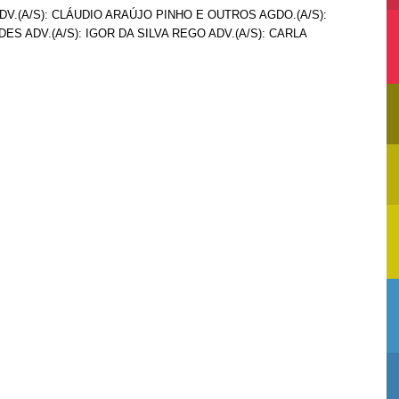
ADV.(A/S): CLÁUDIO ARAÚJO PINHO E OUTROS AGDO.(A/S):
 ADV.(A/S): IGOR DA SILVA REGO ADV.(A/S): CARLA