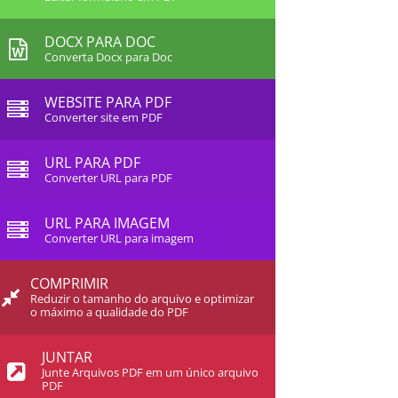
DOCX PARA DOC
Converta Docx para Doc
WEBSITE PARA PDF
Converter site em PDF
URL PARA PDF
Converter URL para PDF
URL PARA IMAGEM
Converter URL para imagem
COMPRIMIR
Reduzir o tamanho do arquivo e optimizar
o máximo a qualidade do PDF
JUNTAR
Junte Arquivos PDF em um único arquivo
PDF