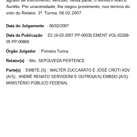
agravo de instrumento; vencido, nesta parte, o Ministro Marco
Aurélio. Por unanimidade, lhe negou provimento, nos termos do
voto do Relator. 1ª. Turma, 06.02.2007.
Data do Julgamento
:
06/02/2007
Data da Publicação
:
DJ 16-03-2007 PP-00030 EMENT VOL-02268-
05 PP-00869
Órgão Julgador
:
Primeira Turma
Relator(a)
:
Min. SEPÚLVEDA PERTENCE
Parte(s)
:
EMBTE.(S) : WALTER ZUCCARATO E JOSÉ CROTI ADV.
(A/S) : ANDRÉ RENATO SERVIDONI E OUTRO(A/S) EMBDO.(A/S) :
MINISTÉRIO PÚBLICO FEDERAL