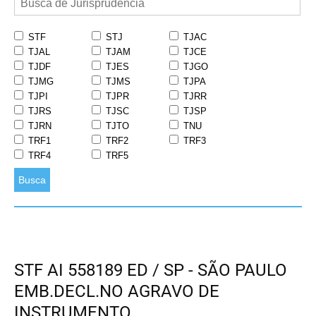
STF
STJ
TJAC
TJAL
TJAM
TJCE
TJDF
TJES
TJGO
TJMG
TJMS
TJPA
TJPI
TJPR
TJRR
TJRS
TJSC
TJSP
TJRN
TJTO
TNU
TRF1
TRF2
TRF3
TRF4
TRF5
Busca
STF AI 558189 ED / SP - SÃO PAULO
EMB.DECL.NO AGRAVO DE
INSTRUMENTO