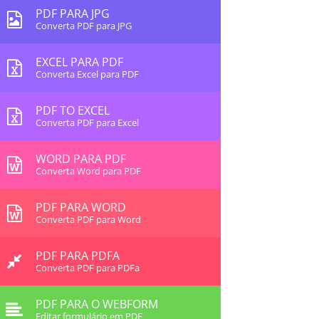
PDF PARA JPG
Converta PDF para JPG
EXCEL PARA PDF
Converta Excel para PDF
PDF TO EXCEL
Converta PDF para Excel
WORD PARA PDF
Converta Word para PDF
PDF PARA WORD
Converta PDF para Word
PDF PARA PDFA
Converta PDF para PDFa
PDF PARA O WEBFORM
Editar formulário em PDF