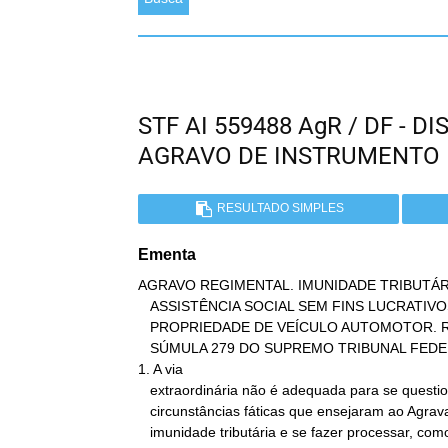
STF AI 559488 AgR / DF - 
AGRAVO DE INSTRUMENTO
RESULTADO SIMPLES
Ementa
AGRAVO REGIMENTAL. IMUNIDADE TRIBUTÁRI
   ASSISTÊNCIA SOCIAL SEM FINS LUCRATIVOS. IMPOSTO SOBRE A

   PROPRIEDADE DE VEÍCULO AUTOMOTOR. REEXAME DE MATÉRIA PROBATÓRIA.

   SÚMULA 279 DO SUPREMO TRIBUNAL FEDERAL.

1. A via

   extraordinária não é adequada para se questionarem as

   circunstâncias fáticas que ensejaram ao Agravado o direito à

   imunidade tributária e se fazer processar, como se pretende no
