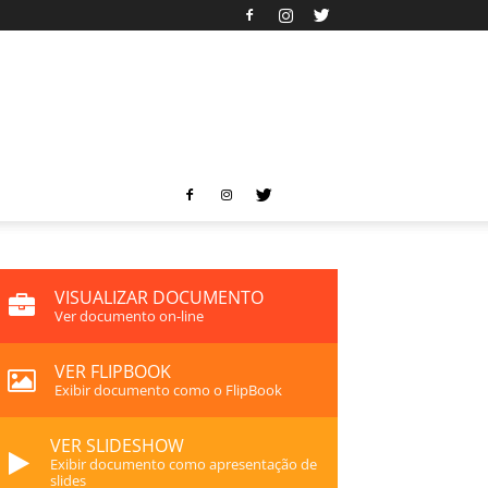
VISUALIZAR DOCUMENTO
Ver documento on-line
VER FLIPBOOK
Exibir documento como o FlipBook
VER SLIDESHOW
Exibir documento como apresentação de
slides