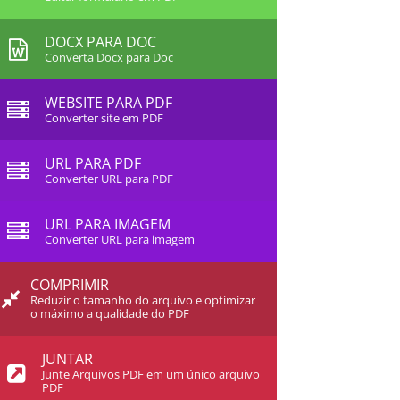
DOCX PARA DOC
Converta Docx para Doc
WEBSITE PARA PDF
Converter site em PDF
URL PARA PDF
Converter URL para PDF
URL PARA IMAGEM
Converter URL para imagem
COMPRIMIR
Reduzir o tamanho do arquivo e optimizar
o máximo a qualidade do PDF
JUNTAR
Junte Arquivos PDF em um único arquivo
PDF