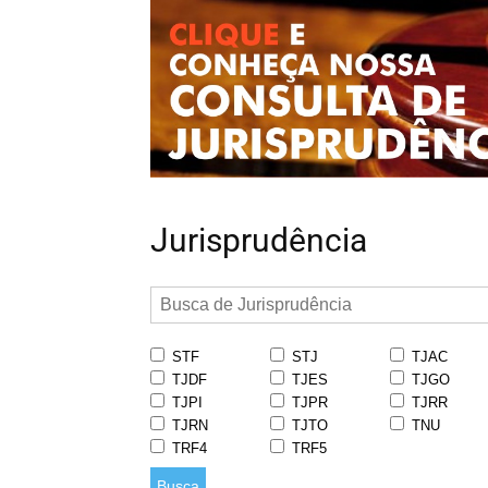
Jurisprudência
STF
STJ
TJAC
TJDF
TJES
TJGO
TJPI
TJPR
TJRR
TJRN
TJTO
TNU
TRF4
TRF5
Busca