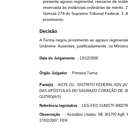
   presente agravo regimental, reexame de matéria probatória

   reservada às instâncias ordinárias de mérito. 2. Incidência da

   Súmula 279 do Supremo Tribunal Federal. 3. Agravo ao qual se nega

   provimento.
Decisão
A Turma negou provimento ao agravo regimental 
Unânime. Ausentes, justificadamente, os Ministro
Data do Julgamento
:
13/12/2006
Órgão Julgador
:
Primeira Turma
Parte(s)
:
AGTE.(S) : DISTRITO FEDERAL ADV.(A/
DAS APÓSTOLAS DO SAGRADO CORAÇÃO DE JESU
OUTRO(A/S)
Referência legislativa
:
LEG-FED SUMSTF-00027
Observação
:
- Acórdãos citados: RE 301797 AgR, 
27/02/2007, FER.