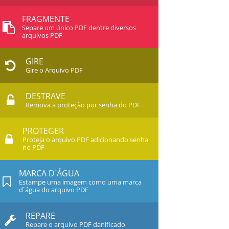
FRAGMENTE
Separe um único PDF dentre diversos
arquivos PDF
GIRE
Gire o Arquivo PDF
DESTRAVE
Remova a proteção por senha do PDF
PROTEGER
Proteja o arquivo PDF adicionando senha
no PDF
MARCA D`ÁGUA
Estampe uma imagem como uma marca
d`água do arquivo PDF
REPARE
Repare o arquivo PDF danificado