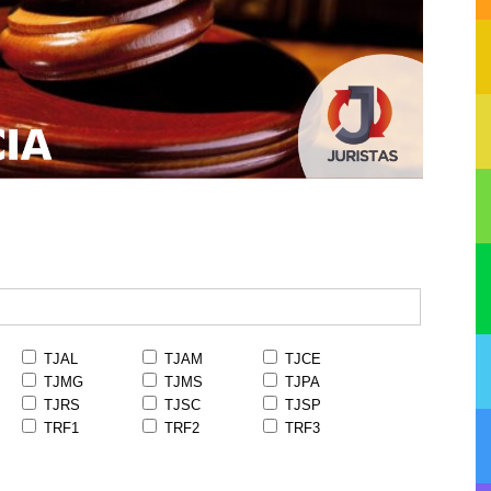
TJAL
TJAM
TJCE
TJMG
TJMS
TJPA
TJRS
TJSC
TJSP
TRF1
TRF2
TRF3