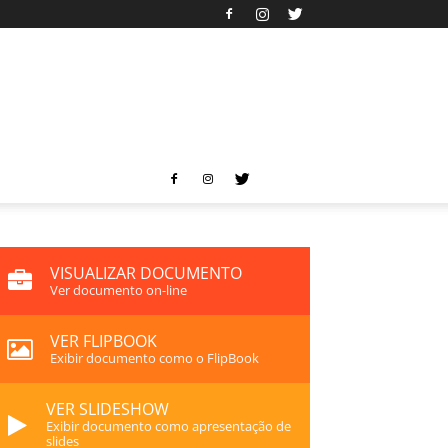
VISUALIZAR DOCUMENTO
Ver documento on-line
VER FLIPBOOK
Exibir documento como o FlipBook
VER SLIDESHOW
Exibir documento como apresentação de
slides