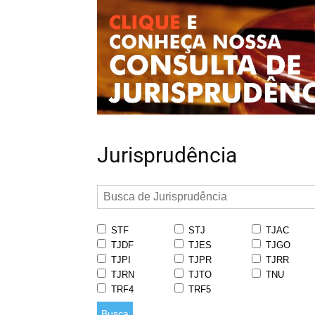
Jurisprudência
STF
STJ
TJAC
TJDF
TJES
TJGO
TJPI
TJPR
TJRR
TJRN
TJTO
TNU
TRF4
TRF5
Busca