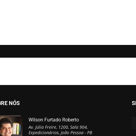
BRE NÓS
S
Wilson Furtado Roberto
Av. Júlia Freire, 1200, Sala 904,
Expedicionários, João Pessoa - PB