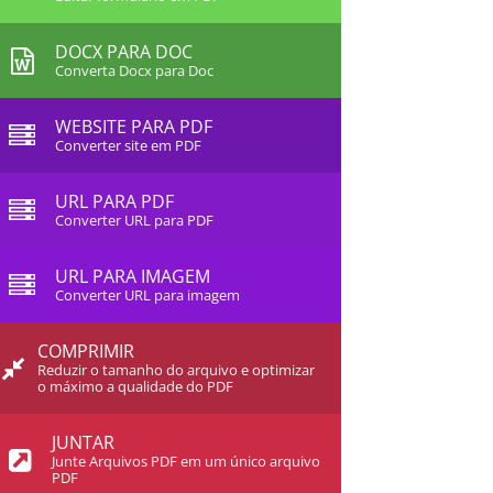
DOCX PARA DOC
Converta Docx para Doc
WEBSITE PARA PDF
Converter site em PDF
URL PARA PDF
Converter URL para PDF
URL PARA IMAGEM
Converter URL para imagem
COMPRIMIR
Reduzir o tamanho do arquivo e optimizar
o máximo a qualidade do PDF
JUNTAR
Junte Arquivos PDF em um único arquivo
PDF