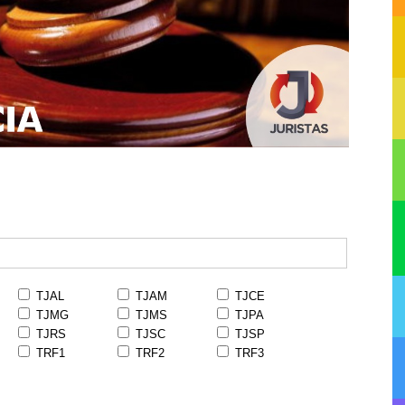
TJAL
TJAM
TJCE
TJMG
TJMS
TJPA
TJRS
TJSC
TJSP
TRF1
TRF2
TRF3