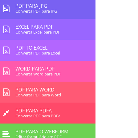
PDF PARA JPG
Converta PDF para JPG
EXCEL PARA PDF
Converta Excel para PDF
PDF TO EXCEL
Converta PDF para Excel
WORD PARA PDF
Converta Word para PDF
PDF PARA WORD
Converta PDF para Word
PDF PARA PDFA
Converta PDF para PDFa
PDF PARA O WEBFORM
Editar formulário em PDF