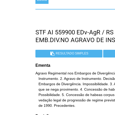
STF AI 559900 EDv-AgR / R
EMB.DIV.NO AGRAVO DE IN
RESULTADO SIMPLES
Ementa
Agravo Regimental nos Embargos de Divergência
   Instrumento. 2. Agravo de Instrumento. Decisão monocrática.

   Embargos de Divergência. Impossibilidade. 3. Agravo regimental a

   que se nega provimento. 4. Concessão de habeas corpus de ofício.

   Possibilidade. 5. Concessão de habeas corpus para afastar a

   vedação legal de progressão de regime prevista na Lei no 8.072,

   de 1990. Precedentes.