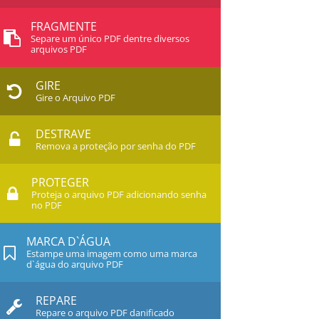
FRAGMENTE
Separe um único PDF dentre diversos
arquivos PDF
GIRE
Gire o Arquivo PDF
DESTRAVE
Remova a proteção por senha do PDF
PROTEGER
Proteja o arquivo PDF adicionando senha
no PDF
MARCA D`ÁGUA
Estampe uma imagem como uma marca
d`água do arquivo PDF
REPARE
Repare o arquivo PDF danificado