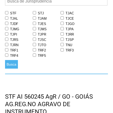
STF
STJ
TJAC
TJAL
TJAM
TJCE
TJDF
TJES
TJGO
TJMG
TJMS
TJPA
TJPI
TJPR
TJRR
TJRS
TJSC
TJSP
TJRN
TJTO
TNU
TRF1
TRF2
TRF3
TRF4
TRF5
Busca
STF AI 560245 AgR / GO - GOIÁS
AG.REG.NO AGRAVO DE
INSTRUMENTO