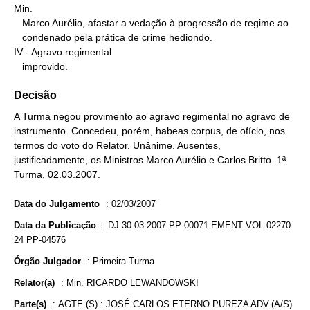
Min.

   Marco Aurélio, afastar a vedação à progressão de regime ao

   condenado pela prática de crime hediondo.

IV - Agravo regimental

   improvido.
Decisão
A Turma negou provimento ao agravo regimental no agravo de
instrumento. Concedeu, porém, habeas corpus, de ofício, nos
termos do voto do Relator. Unânime. Ausentes,
justificadamente, os Ministros Marco Aurélio e Carlos Britto. 1ª.
Turma, 02.03.2007.
Data do Julgamento
:
02/03/2007
Data da Publicação
:
DJ 30-03-2007 PP-00071 EMENT VOL-02270-
24 PP-04576
Órgão Julgador
:
Primeira Turma
Relator(a)
:
Min. RICARDO LEWANDOWSKI
Parte(s)
:
AGTE.(S) : JOSÉ CARLOS ETERNO PUREZA ADV.(A/S)