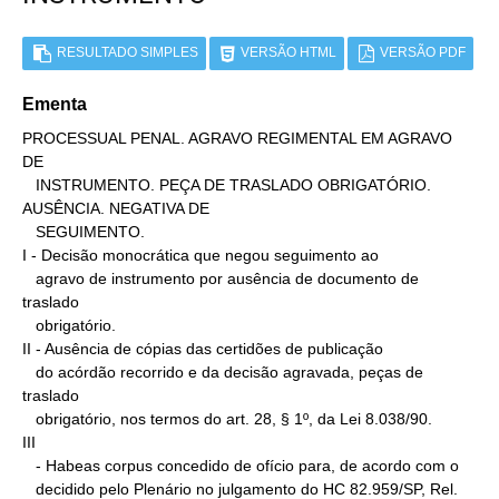
RESULTADO SIMPLES
VERSÃO HTML
VERSÃO PDF
Ementa
PROCESSUAL PENAL. AGRAVO REGIMENTAL EM AGRAVO 
DE

   INSTRUMENTO. PEÇA DE TRASLADO OBRIGATÓRIO. 
AUSÊNCIA. NEGATIVA DE

   SEGUIMENTO.

I - Decisão monocrática que negou seguimento ao

   agravo de instrumento por ausência de documento de 
traslado

   obrigatório.

II - Ausência de cópias das certidões de publicação

   do acórdão recorrido e da decisão agravada, peças de 
traslado

   obrigatório, nos termos do art. 28, § 1º, da Lei 8.038/90.

III

   - Habeas corpus concedido de ofício para, de acordo com o

   decidido pelo Plenário no julgamento do HC 82.959/SP, Rel. 