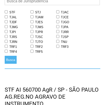
STF
STJ
TJAC
TJAL
TJAM
TJCE
TJDF
TJES
TJGO
TJMG
TJMS
TJPA
TJPI
TJPR
TJRR
TJRS
TJSC
TJSP
TJRN
TJTO
TNU
TRF1
TRF2
TRF3
TRF4
TRF5
Busca
STF AI 560700 AgR / SP - SÃO PAULO
AG.REG.NO AGRAVO DE
INSTRUMENTO