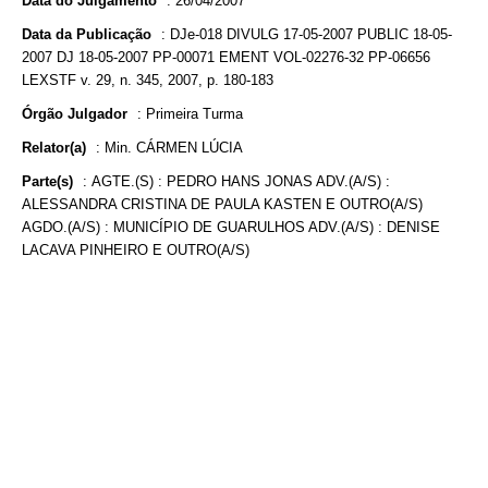
Data do Julgamento
:
26/04/2007
Data da Publicação
:
DJe-018 DIVULG 17-05-2007 PUBLIC 18-05-
2007 DJ 18-05-2007 PP-00071 EMENT VOL-02276-32 PP-06656
LEXSTF v. 29, n. 345, 2007, p. 180-183
Órgão Julgador
:
Primeira Turma
Relator(a)
:
Min. CÁRMEN LÚCIA
Parte(s)
:
AGTE.(S) : PEDRO HANS JONAS ADV.(A/S) :
ALESSANDRA CRISTINA DE PAULA KASTEN E OUTRO(A/S)
AGDO.(A/S) : MUNICÍPIO DE GUARULHOS ADV.(A/S) : DENISE
LACAVA PINHEIRO E OUTRO(A/S)