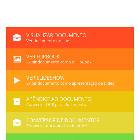
VISUALIZAR DOCUMENTO
Ver documento on-line
VER FLIPBOOK
Exibir documento como o FlipBook
VER SLIDESHOW
Exibir documento como apresentação de slides
APÊNDICE AO DOCUMENTO:
Converter OCR para documento
CONVERSOR DE DOCUMENTOS
Converter documentos do office