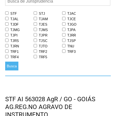
STF
STJ
TJAC
TJAL
TJAM
TJCE
TJDF
TJES
TJGO
TJMG
TJMS
TJPA
TJPI
TJPR
TJRR
TJRS
TJSC
TJSP
TJRN
TJTO
TNU
TRF1
TRF2
TRF3
TRF4
TRF5
Busca
STF AI 563028 AgR / GO - GOIÁS
AG.REG.NO AGRAVO DE
INSTRUMENTO