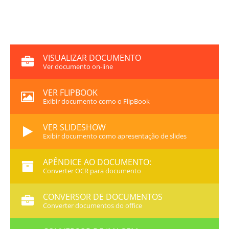
VISUALIZAR DOCUMENTO
Ver documento on-line
VER FLIPBOOK
Exibir documento como o FlipBook
VER SLIDESHOW
Exibir documento como apresentação de slides
APÊNDICE AO DOCUMENTO:
Converter OCR para documento
CONVERSOR DE DOCUMENTOS
Converter documentos do office