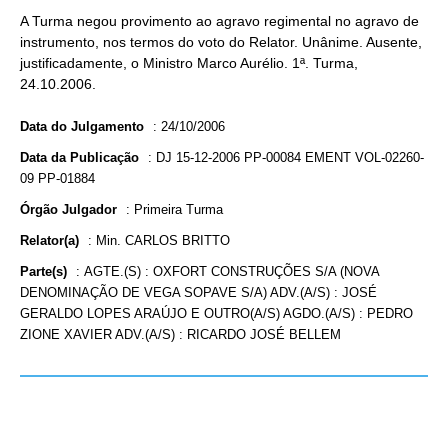
A Turma negou provimento ao agravo regimental no agravo de
instrumento, nos termos do voto do Relator. Unânime. Ausente,
justificadamente, o Ministro Marco Aurélio. 1ª. Turma,
24.10.2006.
Data do Julgamento
:
24/10/2006
Data da Publicação
:
DJ 15-12-2006 PP-00084 EMENT VOL-02260-
09 PP-01884
Órgão Julgador
:
Primeira Turma
Relator(a)
:
Min. CARLOS BRITTO
Parte(s)
:
AGTE.(S) : OXFORT CONSTRUÇÕES S/A (NOVA
DENOMINAÇÃO DE VEGA SOPAVE S/A) ADV.(A/S) : JOSÉ
GERALDO LOPES ARAÚJO E OUTRO(A/S) AGDO.(A/S) : PEDRO
ZIONE XAVIER ADV.(A/S) : RICARDO JOSÉ BELLEM