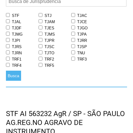
STF
STJ
TJAC
TJAL
TJAM
TJCE
TJDF
TJES
TJGO
TJMG
TJMS
TJPA
TJPI
TJPR
TJRR
TJRS
TJSC
TJSP
TJRN
TJTO
TNU
TRF1
TRF2
TRF3
TRF4
TRF5
Busca
STF AI 563232 AgR / SP - SÃO PAULO
AG.REG.NO AGRAVO DE
INSTRUMENTO