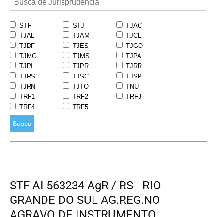
STF
STJ
TJAC
TJAL
TJAM
TJCE
TJDF
TJES
TJGO
TJMG
TJMS
TJPA
TJPI
TJPR
TJRR
TJRS
TJSC
TJSP
TJRN
TJTO
TNU
TRF1
TRF2
TRF3
TRF4
TRF5
Busca
STF AI 563234 AgR / RS - RIO
GRANDE DO SUL AG.REG.NO
AGRAVO DE INSTRUMENTO