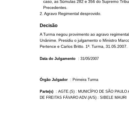
   caso, as Súmulas 282 e 356 do Supremo Tribunal Federal.

   Precedentes.

2. Agravo Regimental desprovido.
Decisão
A Turma negou provimento ao agravo regimental 
Unânime. Presidiu o julgamento o Ministro Marco 
Pertence e Carlos Britto. 1ª. Turma, 31.05.2007.
Data do Julgamento
:
31/05/2007
Órgão Julgador
:
Primeira Turma
Parte(s)
:
AGTE.(S) : MUNICÍPIO DE SÃO PAULO 
DE FREITAS FÁVARO ADV.(A/S) : SIBELE MAURI