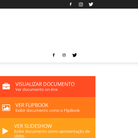
VISUALIZAR DOCUMENTO
Ver documento on-line
VER FLIPBOOK
Exibir documento como o FlipBook
VER SLIDESHOW
Exibir documento como apresentação de
slides