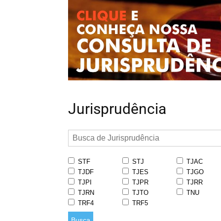
Jurisprudência
STF
STJ
TJAC
TJDF
TJES
TJGO
TJPI
TJPR
TJRR
TJRN
TJTO
TNU
TRF4
TRF5
Busca