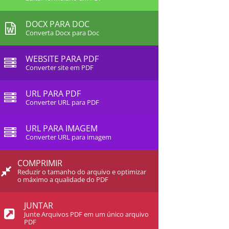
DOCX PARA DOC
Converta Docx para Doc
WEBSITE PARA PDF
Converter site em PDF
URL PARA PDF
Converter URL para PDF
URL PARA IMAGEM
Converter URL para imagem
COMPRIMIR
Reduzir o tamanho do arquivo e optimizar
o máximo a qualidade do PDF
JUNTAR
Junte Arquivos PDF em um único arquivo
PDF