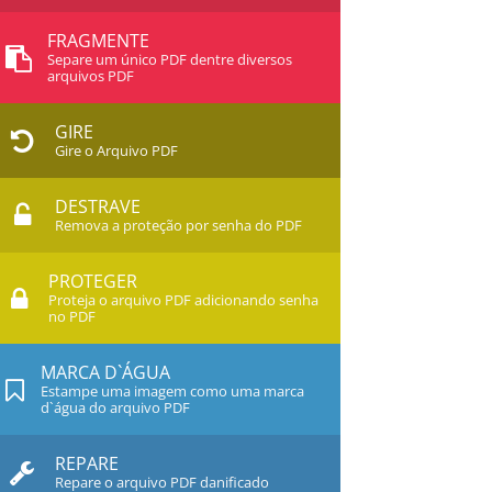
FRAGMENTE
Separe um único PDF dentre diversos
arquivos PDF
GIRE
Gire o Arquivo PDF
DESTRAVE
Remova a proteção por senha do PDF
PROTEGER
Proteja o arquivo PDF adicionando senha
no PDF
MARCA D`ÁGUA
Estampe uma imagem como uma marca
d`água do arquivo PDF
REPARE
Repare o arquivo PDF danificado