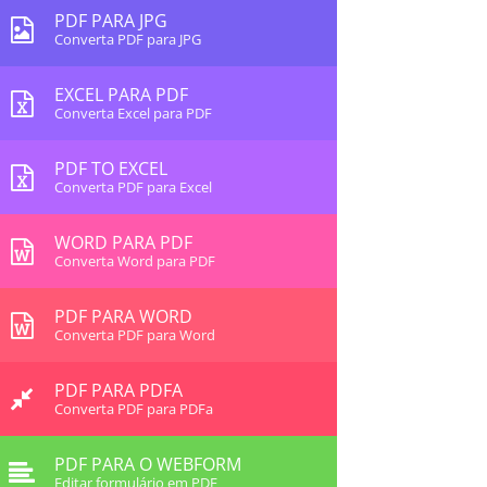
PDF PARA JPG
Converta PDF para JPG
EXCEL PARA PDF
Converta Excel para PDF
PDF TO EXCEL
Converta PDF para Excel
WORD PARA PDF
Converta Word para PDF
PDF PARA WORD
Converta PDF para Word
PDF PARA PDFA
Converta PDF para PDFa
PDF PARA O WEBFORM
Editar formulário em PDF