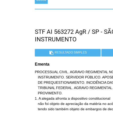
STF AI 563272 AgR / SP - 
INSTRUMENTO
RESULTADO SIMPLES
Ementa
PROCESSUAL CIVIL. AGRAVO REGIMENTAL NO
   INSTRUMENTO. SERVIDOR PÚBLICO. APOSENTADORIA: CONCESSÃO. AUSÊNCIA

   DE PREQUESTIONAMENTO. INCIDÊNCIA DAS SÚMULAS 282 E 356 DO SUPREMO

   TRIBUNAL FEDERAL. AGRAVO REGIMENTAL AO QUAL SE NEGA

   PROVIMENTO.

1. A alegada afronta a dispositivo constitucional

   não foi objeto de apreciação da matéria no acórdão recorrido, não

   tendo sido também objeto de embargos de declaração. Incidem, no
