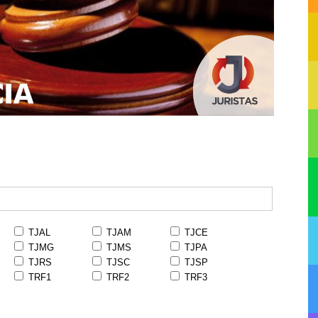
TJAL
TJAM
TJCE
TJMG
TJMS
TJPA
TJRS
TJSC
TJSP
TRF1
TRF2
TRF3