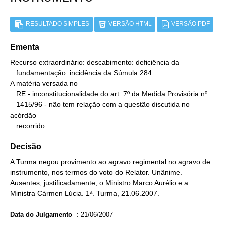
RESULTADO SIMPLES
VERSÃO HTML
VERSÃO PDF
Ementa
Recurso extraordinário: descabimento: deficiência da

   fundamentação: incidência da Súmula 284.

A matéria versada no

   RE - inconstitucionalidade do art. 7º da Medida Provisória nº

   1415/96 - não tem relação com a questão discutida no 
acórdão

   recorrido.
Decisão
A Turma negou provimento ao agravo regimental no agravo de
instrumento, nos termos do voto do Relator. Unânime.
Ausentes, justificadamente, o Ministro Marco Aurélio e a
Ministra Cármen Lúcia. 1ª. Turma, 21.06.2007.
Data do Julgamento
:
21/06/2007