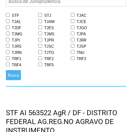
STF
STJ
TJAC
TJAL
TJAM
TJCE
TJDF
TJES
TJGO
TJMG
TJMS
TJPA
TJPI
TJPR
TJRR
TJRS
TJSC
TJSP
TJRN
TJTO
TNU
TRF1
TRF2
TRF3
TRF4
TRF5
Busca
STF AI 563522 AgR / DF - DISTRITO
FEDERAL AG.REG.NO AGRAVO DE
INSTRUMENTO