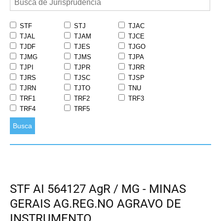
STF
STJ
TJAC
TJAL
TJAM
TJCE
TJDF
TJES
TJGO
TJMG
TJMS
TJPA
TJPI
TJPR
TJRR
TJRS
TJSC
TJSP
TJRN
TJTO
TNU
TRF1
TRF2
TRF3
TRF4
TRF5
Busca
STF AI 564127 AgR / MG - MINAS
GERAIS AG.REG.NO AGRAVO DE
INSTRUMENTO