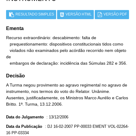
RESULTADO SIMPLES
VERSÃO HTML
VERSÃO PDF
Ementa
Recurso extraordinário: descabimento: falta de

   prequestionamento: dispositivos constitucionais tidos como

   violados não examinados pelo acórdão recorrido nem objeto 
de

   embargos de declaração: incidência das Súmulas 282 e 356.
Decisão
A Turma negou provimento ao agravo regimental no agravo de
instrumento, nos termos do voto do Relator. Unânime.
Ausentes, justificadamente, os Ministros Marco Aurélio e Carlos
Britto. 1ª. Turma, 13.12.2006.
Data do Julgamento
:
13/12/2006
Data da Publicação
:
DJ 16-02-2007 PP-00033 EMENT VOL-02264-
16 PP-03334