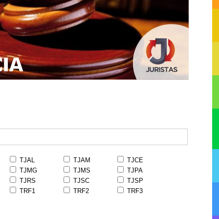
TJAL
TJAM
TJCE
TJMG
TJMS
TJPA
TJRS
TJSC
TJSP
TRF1
TRF2
TRF3