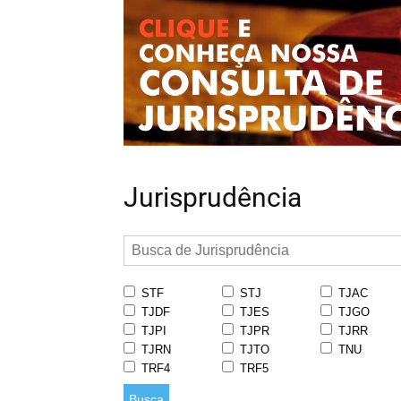
Jurisprudência
STF
STJ
TJAC
TJDF
TJES
TJGO
TJPI
TJPR
TJRR
TJRN
TJTO
TNU
TRF4
TRF5
Busca