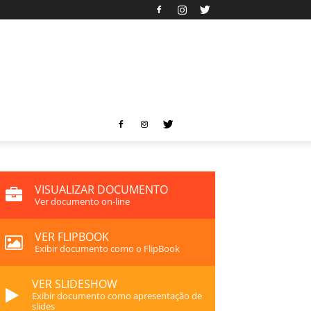
VISUALIZAR DOCUMENTO
Ver documento on-line
VER FLIPBOOK
Exibir documento como o FlipBook
VER SLIDESHOW
Exibir documento como apresentação de
slides