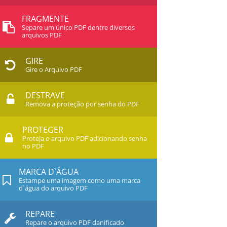
FRAGMENTE
Separe um único PDF dentre diversos
arquivos PDF
GIRE
Gire o Arquivo PDF
DESTRAVE
Remova a proteção por senha do PDF
PROTEGER
Proteja o arquivo PDF adicionando senha
no PDF
MARCA D`ÁGUA
Estampe uma imagem como uma marca
d`água do arquivo PDF
REPARE
Repare o arquivo PDF danificado