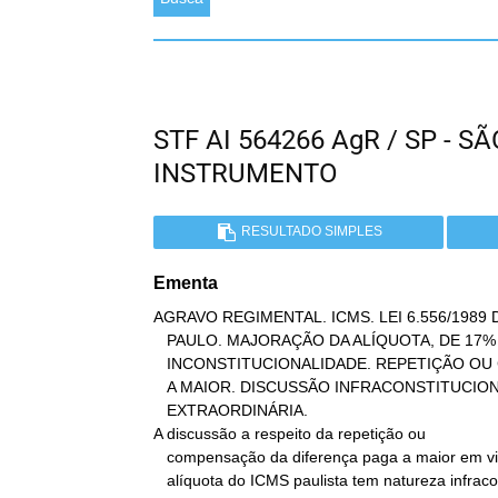
STF AI 564266 AgR / SP - 
INSTRUMENTO
RESULTADO SIMPLES
Ementa
AGRAVO REGIMENTAL. ICMS. LEI 6.556/1989 
   PAULO. MAJORAÇÃO DA ALÍQUOTA, DE 17% PARA 18%.

   INCONSTITUCIONALIDADE. REPETIÇÃO OU COMPENSAÇÃO DOS VALORES PAGOS

   A MAIOR. DISCUSSÃO INFRACONSTITUCIONAL, VEDADA NA VIA

   EXTRAORDINÁRIA.

A discussão a respeito da repetição ou

   compensação da diferença paga a maior em virtude da majoração da

   alíquota do ICMS paulista tem natureza infraconstitucional.
