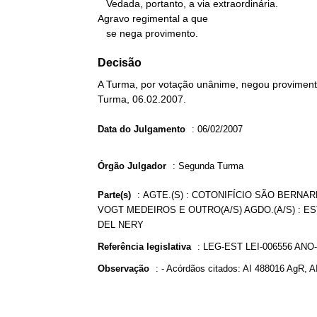
   Vedada, portanto, a via extraordinária.

Agravo regimental a que

   se nega provimento.
Decisão
A Turma, por votação unânime, negou provimento
Turma, 06.02.2007.
Data do Julgamento
:
06/02/2007
Órgão Julgador
:
Segunda Turma
Parte(s)
:
AGTE.(S) : COTONIFÍCIO SÃO BERNARD
VOGT MEDEIROS E OUTRO(A/S) AGDO.(A/S) : ES
DEL NERY
Referência legislativa
:
LEG-EST LEI-006556 ANO-
Observação
:
- Acórdãos citados: AI 488016 AgR, A