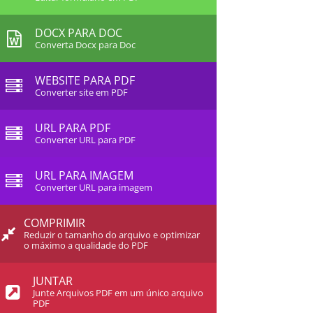
DOCX PARA DOC
Converta Docx para Doc
WEBSITE PARA PDF
Converter site em PDF
URL PARA PDF
Converter URL para PDF
URL PARA IMAGEM
Converter URL para imagem
COMPRIMIR
Reduzir o tamanho do arquivo e optimizar
o máximo a qualidade do PDF
JUNTAR
Junte Arquivos PDF em um único arquivo
PDF