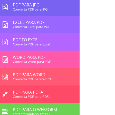
PDF PARA JPG
Converta PDF para JPG
EXCEL PARA PDF
Converta Excel para PDF
PDF TO EXCEL
Converta PDF para Excel
WORD PARA PDF
Converta Word para PDF
PDF PARA WORD
Converta PDF para Word
PDF PARA PDFA
Converta PDF para PDFa
PDF PARA O WEBFORM
Editar formulário em PDF