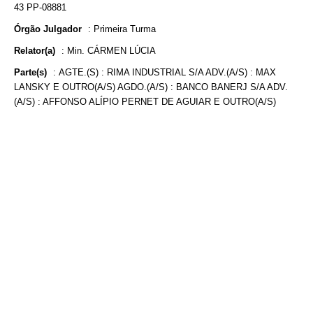
43 PP-08881
Órgão Julgador
:
Primeira Turma
Relator(a)
:
Min. CÁRMEN LÚCIA
Parte(s)
:
AGTE.(S) : RIMA INDUSTRIAL S/A ADV.(A/S) : MAX
LANSKY E OUTRO(A/S) AGDO.(A/S) : BANCO BANERJ S/A ADV.
(A/S) : AFFONSO ALÍPIO PERNET DE AGUIAR E OUTRO(A/S)