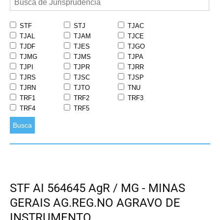
STF
STJ
TJAC
TJAL
TJAM
TJCE
TJDF
TJES
TJGO
TJMG
TJMS
TJPA
TJPI
TJPR
TJRR
TJRS
TJSC
TJSP
TJRN
TJTO
TNU
TRF1
TRF2
TRF3
TRF4
TRF5
Busca
STF AI 564645 AgR / MG - MINAS
GERAIS AG.REG.NO AGRAVO DE
INSTRUMENTO