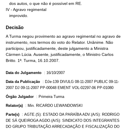
   dos autos, o que não é possível em RE.

IV - Agravo regimental

   improvido.
Decisão
A Turma negou provimento ao agravo regimental no agravo de
instrumento, nos termos do voto do Relator. Unânime. Não
participou, justificadamente, deste julgamento a Ministra
Cármen Lúcia. Ausente, justificadamente, o Ministro Carlos
Britto. 1ª. Turma, 16.10.2007.
Data do Julgamento
:
16/10/2007
Data da Publicação
:
DJe-139 DIVULG 08-11-2007 PUBLIC 09-11-
2007 DJ 09-11-2007 PP-00048 EMENT VOL-02297-06 PP-01080
Órgão Julgador
:
Primeira Turma
Relator(a)
:
Min. RICARDO LEWANDOWSKI
Parte(s)
:
AGTE.(S): ESTADO DA PARAÍBA ADV.(A/S): RODRIGO
DE SÁ QUEIROGA AGDO.(A/S): SINDICATO DOS INTEGRANTES
DO GRUPO TRIBUTAÇÃO ARRECADAÇÃO E FISCALIZAÇÃO DO