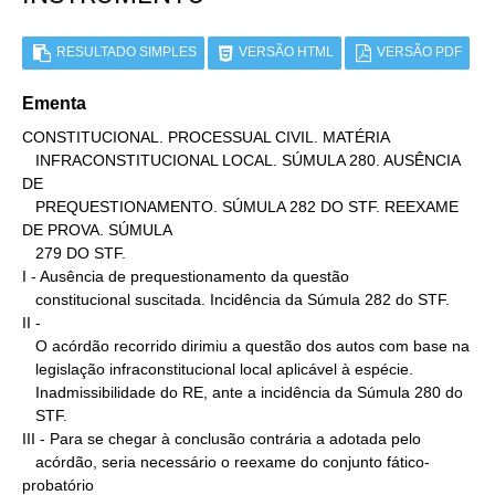
RESULTADO SIMPLES
VERSÃO HTML
VERSÃO PDF
Ementa
CONSTITUCIONAL. PROCESSUAL CIVIL. MATÉRIA

   INFRACONSTITUCIONAL LOCAL. SÚMULA 280. AUSÊNCIA 
DE

   PREQUESTIONAMENTO. SÚMULA 282 DO STF. REEXAME 
DE PROVA. SÚMULA

   279 DO STF.

I - Ausência de prequestionamento da questão

   constitucional suscitada. Incidência da Súmula 282 do STF.

II -

   O acórdão recorrido dirimiu a questão dos autos com base na

   legislação infraconstitucional local aplicável à espécie.

   Inadmissibilidade do RE, ante a incidência da Súmula 280 do

   STF.

III - Para se chegar à conclusão contrária a adotada pelo

   acórdão, seria necessário o reexame do conjunto fático-
probatório
