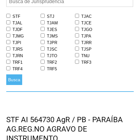
STF
STJ
TJAC
TJAL
TJAM
TJCE
TJDF
TJES
TJGO
TJMG
TJMS
TJPA
TJPI
TJPR
TJRR
TJRS
TJSC
TJSP
TJRN
TJTO
TNU
TRF1
TRF2
TRF3
TRF4
TRF5
Busca
STF AI 564730 AgR / PB - PARAÍBA
AG.REG.NO AGRAVO DE
INSTRUMENTO