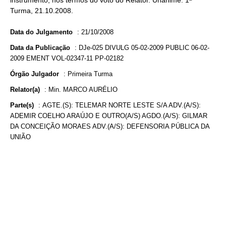
instrumento, nos termos do voto do Relator. Unânime. 1ª
Turma, 21.10.2008.
Data do Julgamento
:
21/10/2008
Data da Publicação
:
DJe-025 DIVULG 05-02-2009 PUBLIC 06-02-
2009 EMENT VOL-02347-11 PP-02182
Órgão Julgador
:
Primeira Turma
Relator(a)
:
Min. MARCO AURÉLIO
Parte(s)
:
AGTE.(S): TELEMAR NORTE LESTE S/A ADV.(A/S):
ADEMIR COELHO ARAÚJO E OUTRO(A/S) AGDO.(A/S): GILMAR
DA CONCEIÇÃO MORAES ADV.(A/S): DEFENSORIA PÚBLICA DA
UNIÃO