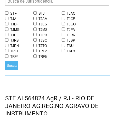
STF
STJ
TJAC
TJAL
TJAM
TJCE
TJDF
TJES
TJGO
TJMG
TJMS
TJPA
TJPI
TJPR
TJRR
TJRS
TJSC
TJSP
TJRN
TJTO
TNU
TRF1
TRF2
TRF3
TRF4
TRF5
Busca
STF AI 564824 AgR / RJ - RIO DE
JANEIRO AG.REG.NO AGRAVO DE
INSTRUMENTO