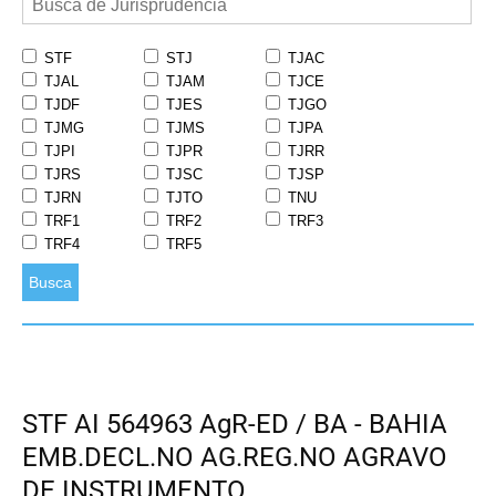
STF
STJ
TJAC
TJAL
TJAM
TJCE
TJDF
TJES
TJGO
TJMG
TJMS
TJPA
TJPI
TJPR
TJRR
TJRS
TJSC
TJSP
TJRN
TJTO
TNU
TRF1
TRF2
TRF3
TRF4
TRF5
Busca
STF AI 564963 AgR-ED / BA - BAHIA
EMB.DECL.NO AG.REG.NO AGRAVO
DE INSTRUMENTO