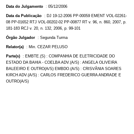
Data do Julgamento
:
05/12/2006
Data da Publicação
:
DJ 19-12-2006 PP-00059 EMENT VOL-02261-
08 PP-01652 RTJ VOL-00202-02 PP-00877 RT v. 96, n. 860, 2007, p.
181-183 RCJ v. 20, n. 132, 2006, p. 99-101
Órgão Julgador
:
Segunda Turma
Relator(a)
:
Min. CEZAR PELUSO
Parte(s)
:
EMBTE.(S) : COMPANHIA DE ELETRICIDADE DO
ESTADO DA BAHIA - COELBA ADV.(A/S) : ANGELA OLIVEIRA
BALEEIRO E OUTRO(A/S) EMBDO.(A/S) : CRISVÂNIA SOARES
KIRCH ADV.(A/S) : CARLOS FREDERICO GUERRA ANDRADE E
OUTRO(A/S)