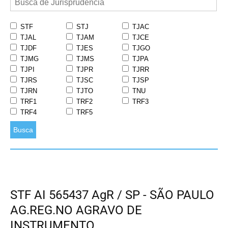
STF
STJ
TJAC
TJAL
TJAM
TJCE
TJDF
TJES
TJGO
TJMG
TJMS
TJPA
TJPI
TJPR
TJRR
TJRS
TJSC
TJSP
TJRN
TJTO
TNU
TRF1
TRF2
TRF3
TRF4
TRF5
Busca
STF AI 565437 AgR / SP - SÃO PAULO
AG.REG.NO AGRAVO DE
INSTRUMENTO