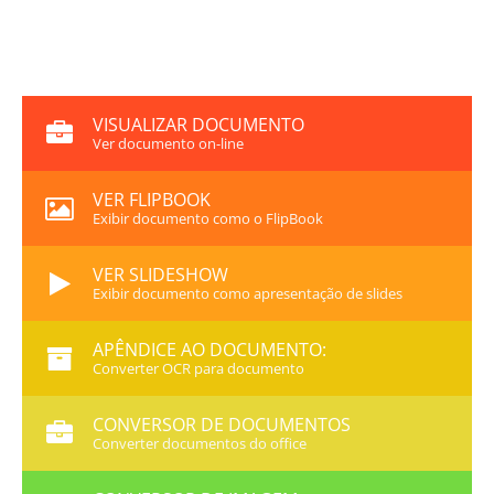
VISUALIZAR DOCUMENTO
Ver documento on-line
VER FLIPBOOK
Exibir documento como o FlipBook
VER SLIDESHOW
Exibir documento como apresentação de slides
APÊNDICE AO DOCUMENTO:
Converter OCR para documento
CONVERSOR DE DOCUMENTOS
Converter documentos do office