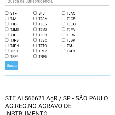
STF
STJ
TJAC
TJAL
TJAM
TJCE
TJDF
TJES
TJGO
TJMG
TJMS
TJPA
TJPI
TJPR
TJRR
TJRS
TJSC
TJSP
TJRN
TJTO
TNU
TRF1
TRF2
TRF3
TRF4
TRF5
Busca
STF AI 566621 AgR / SP - SÃO PAULO
AG.REG.NO AGRAVO DE
INSTRUMENTO