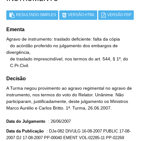
RESULTADO SIMPLES
VERSÃO HTML
VERSÃO PDF
Ementa
Agravo de instrumento: traslado deficiente: falta da cópia

   do acórdão proferido no julgamento dos embargos de 
divergência,

   de traslado imprescindível, nos termos do art. 544, § 1º, do

   C.Pr.Civil.
Decisão
A Turma negou provimento ao agravo regimental no agravo de
instrumento, nos termos do voto do Relator. Unânime. Não
participaram, justificadamente, deste julgamento os Ministros
Marco Aurélio e Carlos Britto. 1ª. Turma, 26.06.2007.
Data do Julgamento
:
26/06/2007
Data da Publicação
:
DJe-082 DIVULG 16-08-2007 PUBLIC 17-08-
2007 DJ 17-08-2007 PP-00040 EMENT VOL-02285-11 PP-02269