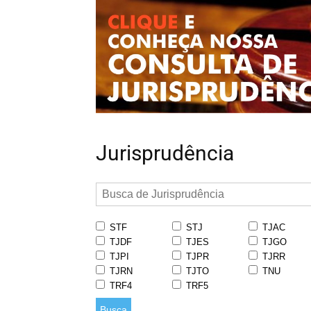
Jurisprudência
STF
STJ
TJAC
TJDF
TJES
TJGO
TJPI
TJPR
TJRR
TJRN
TJTO
TNU
TRF4
TRF5
Busca