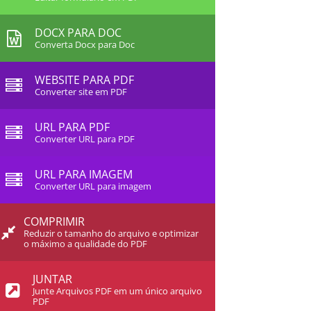
DOCX PARA DOC
Converta Docx para Doc
WEBSITE PARA PDF
Converter site em PDF
URL PARA PDF
Converter URL para PDF
URL PARA IMAGEM
Converter URL para imagem
COMPRIMIR
Reduzir o tamanho do arquivo e optimizar
o máximo a qualidade do PDF
JUNTAR
Junte Arquivos PDF em um único arquivo
PDF