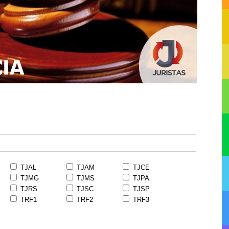
TJAL
TJAM
TJCE
TJMG
TJMS
TJPA
TJRS
TJSC
TJSP
TRF1
TRF2
TRF3