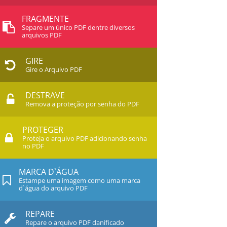
FRAGMENTE
Separe um único PDF dentre diversos
arquivos PDF
GIRE
Gire o Arquivo PDF
DESTRAVE
Remova a proteção por senha do PDF
PROTEGER
Proteja o arquivo PDF adicionando senha
no PDF
MARCA D`ÁGUA
Estampe uma imagem como uma marca
d`água do arquivo PDF
REPARE
Repare o arquivo PDF danificado