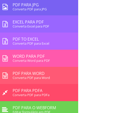
PDF PARA JPG
Converta PDF para JPG
EXCEL PARA PDF
Converta Excel para PDF
PDF TO EXCEL
Converta PDF para Excel
WORD PARA PDF
Converta Word para PDF
PDF PARA WORD
Converta PDF para Word
PDF PARA PDFA
Converta PDF para PDFa
PDF PARA O WEBFORM
Editar formulário em PDF