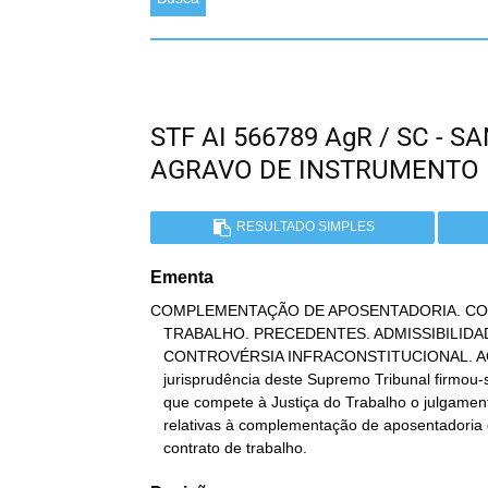
STF AI 566789 AgR / SC - 
AGRAVO DE INSTRUMENTO
RESULTADO SIMPLES
Ementa
COMPLEMENTAÇÃO DE APOSENTADORIA. COM
   TRABALHO. PRECEDENTES. ADMISSIBILIDADE DE RECURSO TRABALHISTA.

   CONTROVÉRSIA INFRACONSTITUCIONAL. AGRAVO REGIMENTAL DESPROVIDO. A

   jurisprudência deste Supremo Tribunal firmou-se no sentido de

   que compete à Justiça do Trabalho o julgamento das questões

   relativas à complementação de aposentadoria quando decorrentes de

   contrato de trabalho.