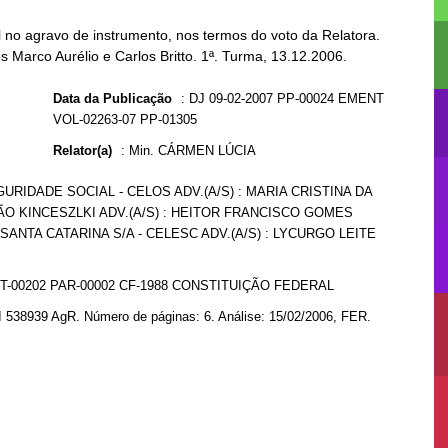
no agravo de instrumento, nos termos do voto da Relatora.
s Marco Aurélio e Carlos Britto. 1ª. Turma, 13.12.2006.
Data da Publicação
:
DJ 09-02-2007 PP-00024 EMENT
VOL-02263-07 PP-01305
Relator(a)
:
Min. CÁRMEN LÚCIA
URIDADE SOCIAL - CELOS ADV.(A/S) : MARIA CRISTINA DA
ÃO KINCESZLKI ADV.(A/S) : HEITOR FRANCISCO GOMES
SANTA CATARINA S/A - CELESC ADV.(A/S) : LYCURGO LEITE
T-00202 PAR-00002 CF-1988 CONSTITUIÇÃO FEDERAL
I 538939 AgR. Número de páginas: 6. Análise: 15/02/2006, FER.