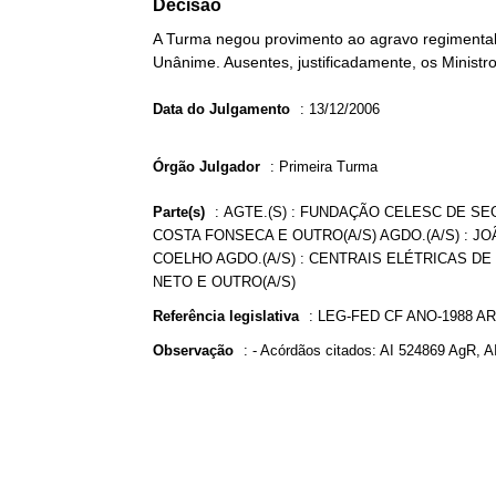
Decisão
A Turma negou provimento ao agravo regimental 
Unânime. Ausentes, justificadamente, os Ministro
Data do Julgamento
:
13/12/2006
Órgão Julgador
:
Primeira Turma
Parte(s)
:
AGTE.(S) : FUNDAÇÃO CELESC DE SEG
COSTA FONSECA E OUTRO(A/S) AGDO.(A/S) : JO
COELHO AGDO.(A/S) : CENTRAIS ELÉTRICAS DE 
NETO E OUTRO(A/S)
Referência legislativa
:
LEG-FED CF ANO-1988 AR
Observação
:
- Acórdãos citados: AI 524869 AgR, A