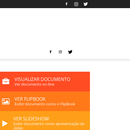
VISUALIZAR DOCUMENTO
Ver documento on-line
VER FLIPBOOK
Exibir documento como o FlipBook
VER SLIDESHOW
Exibir documento como apresentação de
slides