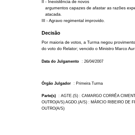
II - Inexistência de novos

   argumentos capazes de afastar as razões expendidas na decisão

   atacada.

III - Agravo regimental improvido.
Decisão
Por maioria de votos, a Turma negou provimento
do voto do Relator; vencido o Ministro Marco Aur
Data do Julgamento
:
26/04/2007
Órgão Julgador
:
Primeira Turma
Parte(s)
:
AGTE.(S) : CAMARGO CORRÊA CIMENTO
OUTRO(A/S) AGDO.(A/S) : MÁRCIO RIBEIRO DE 
OUTRO(A/S)