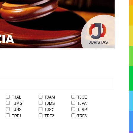
TJAL
TJAM
TJCE
TJMG
TJMS
TJPA
TJRS
TJSC
TJSP
TRF1
TRF2
TRF3