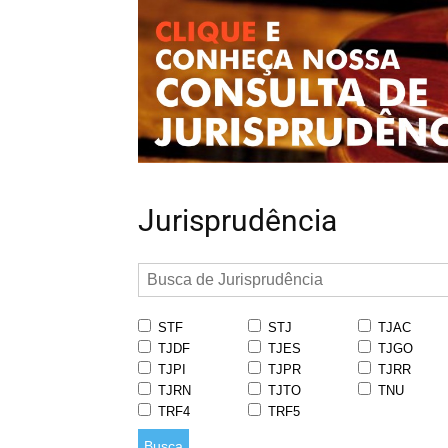
Jurisprudência
STF
STJ
TJAC
TJDF
TJES
TJGO
TJPI
TJPR
TJRR
TJRN
TJTO
TNU
TRF4
TRF5
Busca