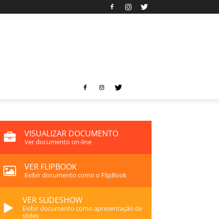
VISUALIZAR DOCUMENTO
Ver documento on-line
VER FLIPBOOK
Exibir documento como o FlipBook
VER SLIDESHOW
Exibir documento como apresentação de
slides