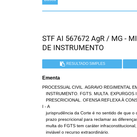
STF AI 567672 AgR / MG -
DE INSTRUMENTO
RESULTADO SIMPLES
Ementa
PROCESSUAL CIVIL. AGRAVO REGIMENTAL EM
   INSTRUMENTO. FGTS. MULTA. EXPURGOS INFLACIONÁRIOS. PRAZO

   PRESCRICIONAL. OFENSA REFLEXA À CONSTITUIÇÃO FEDERAL.

I - A

   jurisprudência da Corte é no sentido de que o debate acerca do

   prazo prescricional para reclamar as diferenças referentes à

   multa do FGTS tem caráter infraconstitucional, o que torna

   inviável o recurso extraordinário.
