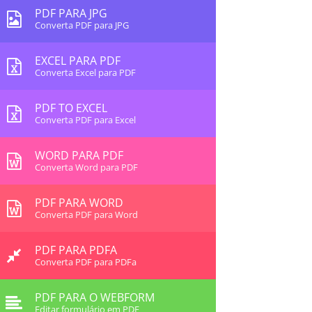
PDF PARA JPG
Converta PDF para JPG
EXCEL PARA PDF
Converta Excel para PDF
PDF TO EXCEL
Converta PDF para Excel
WORD PARA PDF
Converta Word para PDF
PDF PARA WORD
Converta PDF para Word
PDF PARA PDFA
Converta PDF para PDFa
PDF PARA O WEBFORM
Editar formulário em PDF