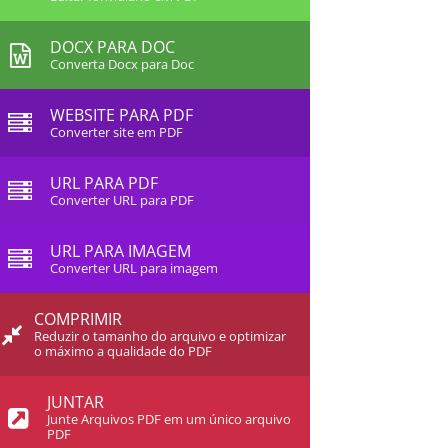
DOCX PARA DOC
Converta Docx para Doc
WEBSITE PARA PDF
Converter site em PDF
URL PARA PDF
Converter URL para PDF
URL PARA IMAGEM
Converter URL para imagem
COMPRIMIR
Reduzir o tamanho do arquivo e optimizar
o máximo a qualidade do PDF
JUNTAR
Junte Arquivos PDF em um único arquivo
PDF