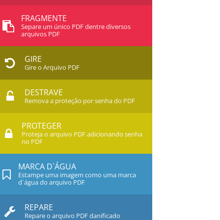
FRAGMENTE
Separe um único PDF dentre diversos
arquivos PDF
GIRE
Gire o Arquivo PDF
DESTRAVE
Remova a proteção por senha do PDF
PROTEGER
Proteja o arquivo PDF adicionando senha
no PDF
MARCA D`ÁGUA
Estampe uma imagem como uma marca
d`água do arquivo PDF
REPARE
Repare o arquivo PDF danificado