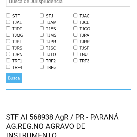
STF
STJ
TJAC
TJAL
TJAM
TJCE
TJDF
TJES
TJGO
TJMG
TJMS
TJPA
TJPI
TJPR
TJRR
TJRS
TJSC
TJSP
TJRN
TJTO
TNU
TRF1
TRF2
TRF3
TRF4
TRF5
Busca
STF AI 568938 AgR / PR - PARANÁ
AG.REG.NO AGRAVO DE
INSTRUMENTO