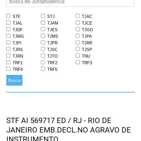
STF
STJ
TJAC
TJAL
TJAM
TJCE
TJDF
TJES
TJGO
TJMG
TJMS
TJPA
TJPI
TJPR
TJRR
TJRS
TJSC
TJSP
TJRN
TJTO
TNU
TRF1
TRF2
TRF3
TRF4
TRF5
Busca
STF AI 569717 ED / RJ - RIO DE
JANEIRO EMB.DECL.NO AGRAVO DE
INSTRUMENTO