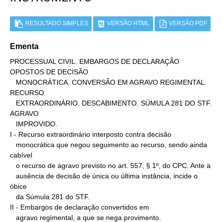
RESULTADO SIMPLES
VERSÃO HTML
VERSÃO PDF
Ementa
PROCESSUAL CIVIL. EMBARGOS DE DECLARAÇÃO 
OPOSTOS DE DECISÃO

   MONOCRÁTICA. CONVERSÃO EM AGRAVO REGIMENTAL. 
RECURSO

   EXTRAORDINÁRIO. DESCABIMENTO. SÚMULA 281 DO STF. 
AGRAVO

   IMPROVIDO.

I - Recurso extraordinário interposto contra decisão

   monocrática que negou seguimento ao recurso, sendo ainda 
cabível

   o recurso de agravo previsto no art. 557, § 1º, do CPC. Ante a

   ausência de decisão de única ou última instância, incide o 
óbice

   da Súmula 281 do STF.

II - Embargos de declaração convertidos em

   agravo regimental, a que se nega provimento.