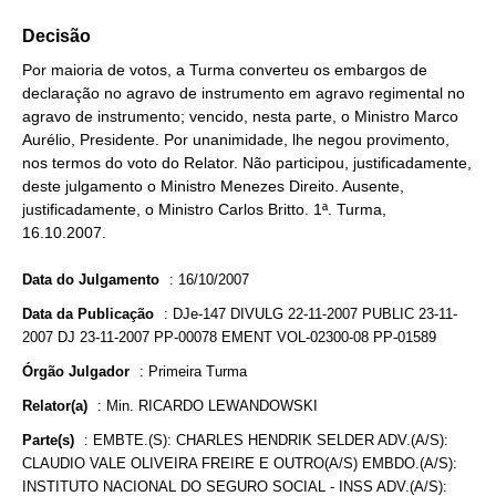
Decisão
Por maioria de votos, a Turma converteu os embargos de
declaração no agravo de instrumento em agravo regimental no
agravo de instrumento; vencido, nesta parte, o Ministro Marco
Aurélio, Presidente. Por unanimidade, lhe negou provimento,
nos termos do voto do Relator. Não participou, justificadamente,
deste julgamento o Ministro Menezes Direito. Ausente,
justificadamente, o Ministro Carlos Britto. 1ª. Turma,
16.10.2007.
Data do Julgamento
:
16/10/2007
Data da Publicação
:
DJe-147 DIVULG 22-11-2007 PUBLIC 23-11-
2007 DJ 23-11-2007 PP-00078 EMENT VOL-02300-08 PP-01589
Órgão Julgador
:
Primeira Turma
Relator(a)
:
Min. RICARDO LEWANDOWSKI
Parte(s)
:
EMBTE.(S): CHARLES HENDRIK SELDER ADV.(A/S):
CLAUDIO VALE OLIVEIRA FREIRE E OUTRO(A/S) EMBDO.(A/S):
INSTITUTO NACIONAL DO SEGURO SOCIAL - INSS ADV.(A/S):