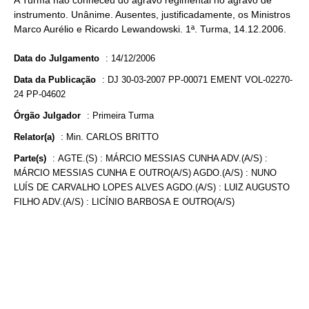
A Turma não conheceu do agravo regimental no agravo de
instrumento. Unânime. Ausentes, justificadamente, os Ministros
Marco Aurélio e Ricardo Lewandowski. 1ª. Turma, 14.12.2006.
Data do Julgamento
:
14/12/2006
Data da Publicação
:
DJ 30-03-2007 PP-00071 EMENT VOL-02270-
24 PP-04602
Órgão Julgador
:
Primeira Turma
Relator(a)
:
Min. CARLOS BRITTO
Parte(s)
:
AGTE.(S) : MÁRCIO MESSIAS CUNHA ADV.(A/S) :
MÁRCIO MESSIAS CUNHA E OUTRO(A/S) AGDO.(A/S) : NUNO
LUÍS DE CARVALHO LOPES ALVES AGDO.(A/S) : LUIZ AUGUSTO
FILHO ADV.(A/S) : LICÍNIO BARBOSA E OUTRO(A/S)