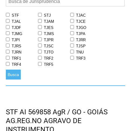
STF
STJ
TJAC
TJAL
TJAM
TJCE
TJDF
TJES
TJGO
TJMG
TJMS
TJPA
TJPI
TJPR
TJRR
TJRS
TJSC
TJSP
TJRN
TJTO
TNU
TRF1
TRF2
TRF3
TRF4
TRF5
Busca
STF AI 569858 AgR / GO - GOIÁS
AG.REG.NO AGRAVO DE
INSTRUMENTO