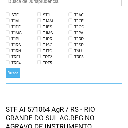
STF
STJ
TJAC
TJAL
TJAM
TJCE
TJDF
TJES
TJGO
TJMG
TJMS
TJPA
TJPI
TJPR
TJRR
TJRS
TJSC
TJSP
TJRN
TJTO
TNU
TRF1
TRF2
TRF3
TRF4
TRF5
Busca
STF AI 571064 AgR / RS - RIO
GRANDE DO SUL AG.REG.NO
AGRAVO DE INSTRUMENTO