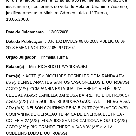
A Turma negou provimento ao agravo regimental no agravo de
instrumento, nos termos do voto do Relator. Unânime. Ausente,
justificadamente, a Ministra Cármen Lúcia. 1ª Turma,
13.05.2008.
Data do Julgamento
:
13/05/2008
Data da Publicação
:
DJe-102 DIVULG 05-06-2008 PUBLIC 06-06-
2008 EMENT VOL-02322-05 PP-00892
Órgão Julgador
:
Primeira Turma
Relator(a)
:
Min. RICARDO LEWANDOWSKI
Parte(s)
:
AGTE.(S): DIOCLIDES DORNELES DE MIRANDA ADV.
(A/S): DENISE ARANTES SANTOS VASCONCELOS E OUTRO(A/S)
AGDO.(A/S): COMPANHIA ESTADUAL DE ENERGIA ELÉTRICA -
CEEE ADV.(A/S): DANIELLA BARBOSA BARRETTO E OUTRO(A/S)
AGDO.(A/S): AES SUL DISTRIBUIDORA GAÚCHA DE ENERGIA S/A
ADV.(A/S): NELSON COUTINHO PENA E OUTRO(A/S) AGDO.(A/S):
COMPANHIA DE GERAÇÃO TÉRMICA DE ENERGIA ELÉTRICA -
CGTEE ADV.(A/S): EDUARDO SANTOS CARDONA E OUTRO(A/S)
AGDO.(A/S): RIO GRANDE ENERGIA S/A ADV.(A/S): MILA
UMBELINO LOBO E OUTRO(A/S)