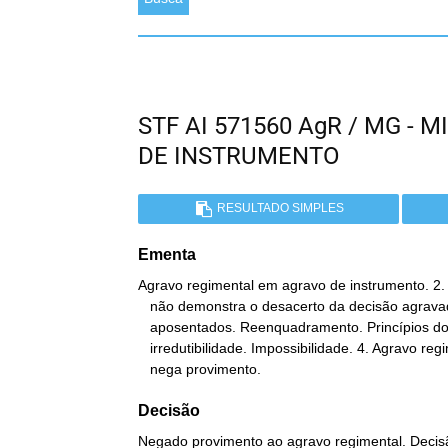
STF AI 571560 AgR / MG -
DE INSTRUMENTO
RESULTADO SIMPLES
Ementa
Agravo regimental em agravo de instrumento. 2.
   não demonstra o desacerto da decisão agravada. 3. Servidores

   aposentados. Reenquadramento. Princípios do direito adquirido e

   irredutibilidade. Impossibilidade. 4. Agravo regimental a que se

   nega provimento.
Decisão
Negado provimento ao agravo regimental. Decisã