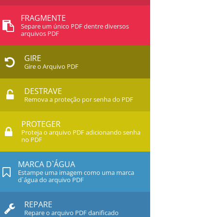
FRAGMENTE
Separe um único PDF dentre diversos
arquivos PDF
GIRE
Gire o Arquivo PDF
DESTRAVE
Remova a proteção por senha do PDF
PROTEGER
Proteja o arquivo PDF adicionando senha
no PDF
MARCA D`ÁGUA
Estampe uma imagem como uma marca
d`água do arquivo PDF
REPARE
Repare o arquivo PDF danificado