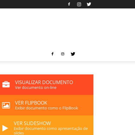
VISUALIZAR DOCUMENTO
Ver documento on-line
VER FLIPBOOK
Exibir documento como o FlipBook
VER SLIDESHOW
Exibir documento como apresentação de
slides