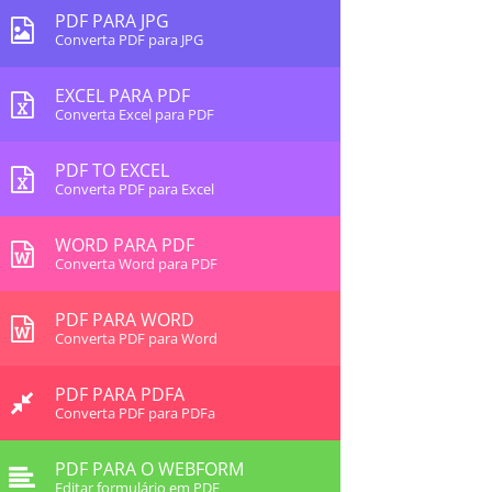
PDF PARA JPG
Converta PDF para JPG
EXCEL PARA PDF
Converta Excel para PDF
PDF TO EXCEL
Converta PDF para Excel
WORD PARA PDF
Converta Word para PDF
PDF PARA WORD
Converta PDF para Word
PDF PARA PDFA
Converta PDF para PDFa
PDF PARA O WEBFORM
Editar formulário em PDF