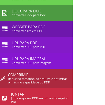
DOCX PARA DOC
Converta Docx para Doc
WEBSITE PARA PDF
Converter site em PDF
URL PARA PDF
Converter URL para PDF
URL PARA IMAGEM
Converter URL para imagem
COMPRIMIR
Reduzir o tamanho do arquivo e optimizar
o máximo a qualidade do PDF
JUNTAR
Junte Arquivos PDF em um único arquivo
PDF