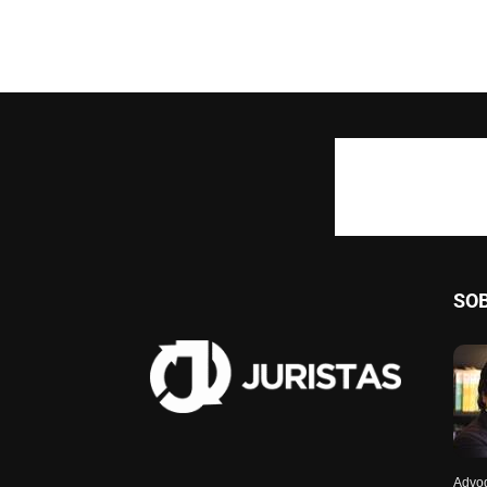
SO
Advog