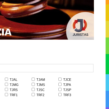
TJAL
TJAM
TJCE
TJMG
TJMS
TJPA
TJRS
TJSC
TJSP
TRF1
TRF2
TRF3