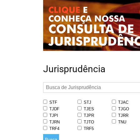
Jurisprudência
STF
STJ
TJAC
TJDF
TJES
TJGO
TJPI
TJPR
TJRR
TJRN
TJTO
TNU
TRF4
TRF5
Busca