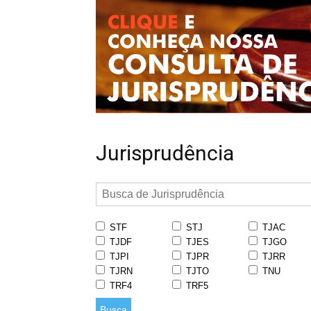
Jurisprudência
STF
STJ
TJAC
TJDF
TJES
TJGO
TJPI
TJPR
TJRR
TJRN
TJTO
TNU
TRF4
TRF5
Busca