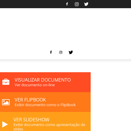
VISUALIZAR DOCUMENTO
Ver documento on-line
VER FLIPBOOK
Exibir documento como o FlipBook
VER SLIDESHOW
Exibir documento como apresentação de
slides