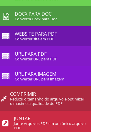
DOCX PARA DOC
Converta Docx para Doc
WEBSITE PARA PDF
Converter site em PDF
URL PARA PDF
Converter URL para PDF
URL PARA IMAGEM
Converter URL para imagem
COMPRIMIR
Reduzir o tamanho do arquivo e optimizar
o máximo a qualidade do PDF
JUNTAR
Junte Arquivos PDF em um único arquivo
PDF