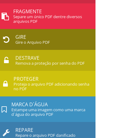
FRAGMENTE
Separe um único PDF dentre diversos
arquivos PDF
GIRE
Gire o Arquivo PDF
DESTRAVE
Remova a proteção por senha do PDF
PROTEGER
Proteja o arquivo PDF adicionando senha
no PDF
MARCA D`ÁGUA
Estampe uma imagem como uma marca
d`água do arquivo PDF
REPARE
Repare o arquivo PDF danificado