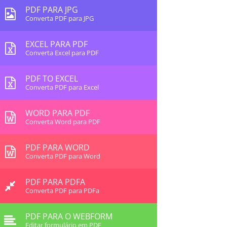
PDF PARA JPG
Converta PDF para JPG
EXCEL PARA PDF
Converta Excel para PDF
PDF TO EXCEL
Converta PDF para Excel
WORD PARA PDF
Converta Word para PDF
PDF PARA WORD
Converta PDF para Word
PDF PARA PDFA
Converta PDF para PDFa
PDF PARA O WEBFORM
Editar formulário em PDF