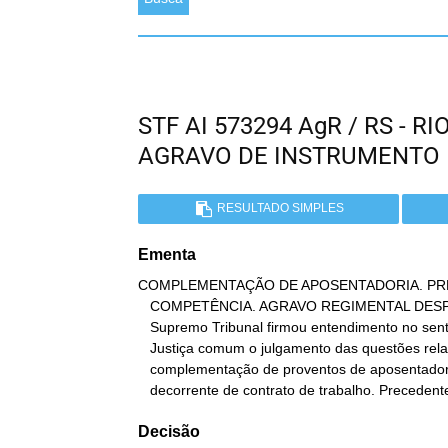
STF AI 573294 AgR / RS - 
AGRAVO DE INSTRUMENTO
RESULTADO SIMPLES
Ementa
COMPLEMENTAÇÃO DE APOSENTADORIA. PREV
   COMPETÊNCIA. AGRAVO REGIMENTAL DESPROVIDO. A jurisprudência deste

   Supremo Tribunal firmou entendimento no sentido de que compete à

   Justiça comum o julgamento das questões relativas à

   complementação de proventos de aposentadoria quando não

   decorrente de contrato de trabalho. Precedent
Decisão