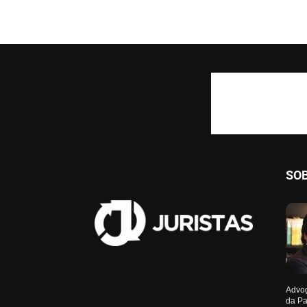
SO
Advog
da Pa