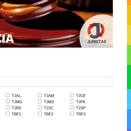
TJAL
TJAM
TJCE
TJMG
TJMS
TJPA
TJRS
TJSC
TJSP
TRF1
TRF2
TRF3