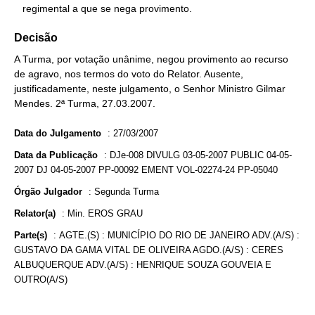
   regimental a que se nega provimento.
Decisão
A Turma, por votação unânime, negou provimento ao recurso
de agravo, nos termos do voto do Relator. Ausente,
justificadamente, neste julgamento, o Senhor Ministro Gilmar
Mendes. 2ª Turma, 27.03.2007.
Data do Julgamento
:
27/03/2007
Data da Publicação
:
DJe-008 DIVULG 03-05-2007 PUBLIC 04-05-
2007 DJ 04-05-2007 PP-00092 EMENT VOL-02274-24 PP-05040
Órgão Julgador
:
Segunda Turma
Relator(a)
:
Min. EROS GRAU
Parte(s)
:
AGTE.(S) : MUNICÍPIO DO RIO DE JANEIRO ADV.(A/S) :
GUSTAVO DA GAMA VITAL DE OLIVEIRA AGDO.(A/S) : CERES
ALBUQUERQUE ADV.(A/S) : HENRIQUE SOUZA GOUVEIA E
OUTRO(A/S)