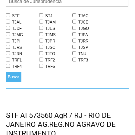
STF
STJ
TJAC
TJAL
TJAM
TJCE
TJDF
TJES
TJGO
TJMG
TJMS
TJPA
TJPI
TJPR
TJRR
TJRS
TJSC
TJSP
TJRN
TJTO
TNU
TRF1
TRF2
TRF3
TRF4
TRF5
Busca
STF AI 573560 AgR / RJ - RIO DE
JANEIRO AG.REG.NO AGRAVO DE
INSTRUMENTO