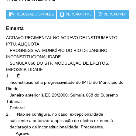
RESULTADO SIMPLES
VERSÃO HTML
VERSÃO PDF
Ementa
AGRAVO REGIMENTAL NO AGRAVO DE INSTRUMENTO. 
IPTU. ALÍQUOTA

   PROGRESSIVA. MUNICÍPIO DO RIO DE JANEIRO. 
INCONSTITUCIONALIDADE.

   SÚMULA 668 DO STF. MODULAÇÃO DE EFEITOS. 
IMPOSSIBILIDADE.

1.      É

   inconstitucional a progressividade do IPTU do Município do 
Rio de

   Janeiro anterior à EC 29/2000. Súmula 668 do Supremo 
Tribunal

   Federal.

2.      Não se configura, no caso, excepcionalidade

   suficiente a autorizar a aplicação de efeitos ex nunc à

   declaração de inconstitucionalidade. Precedente.

        Agravo
