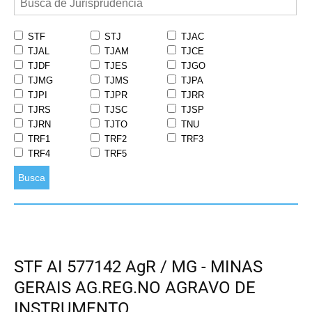
STF
STJ
TJAC
TJAL
TJAM
TJCE
TJDF
TJES
TJGO
TJMG
TJMS
TJPA
TJPI
TJPR
TJRR
TJRS
TJSC
TJSP
TJRN
TJTO
TNU
TRF1
TRF2
TRF3
TRF4
TRF5
Busca
STF AI 577142 AgR / MG - MINAS
GERAIS AG.REG.NO AGRAVO DE
INSTRUMENTO