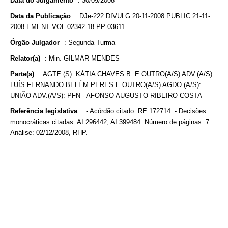
Data do Julgamento
:
30/09/2008
Data da Publicação
:
DJe-222 DIVULG 20-11-2008 PUBLIC 21-11-
2008 EMENT VOL-02342-18 PP-03611
Órgão Julgador
:
Segunda Turma
Relator(a)
:
Min. GILMAR MENDES
Parte(s)
:
AGTE.(S): KÁTIA CHAVES B. E OUTRO(A/S) ADV.(A/S):
LUÍS FERNANDO BELÉM PERES E OUTRO(A/S) AGDO.(A/S):
UNIÃO ADV.(A/S): PFN - AFONSO AUGUSTO RIBEIRO COSTA
Referência legislativa
:
- Acórdão citado: RE 172714. - Decisões
monocráticas citadas: AI 296442, AI 399484. Número de páginas: 7.
Análise: 02/12/2008, RHP.