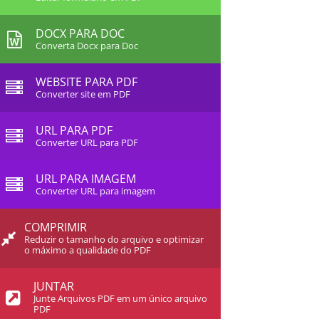
DOCX PARA DOC
Converta Docx para Doc
WEBSITE PARA PDF
Converter site em PDF
URL PARA PDF
Converter URL para PDF
URL PARA IMAGEM
Converter URL para imagem
COMPRIMIR
Reduzir o tamanho do arquivo e optimizar
o máximo a qualidade do PDF
JUNTAR
Junte Arquivos PDF em um único arquivo
PDF