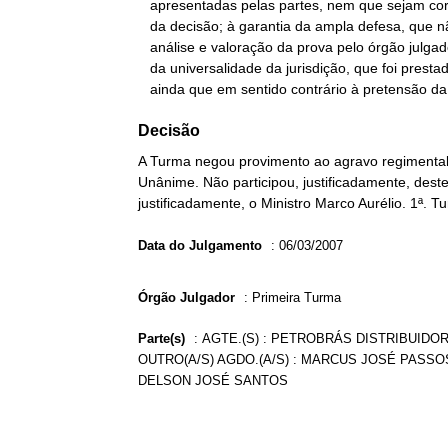
   apresentadas pelas partes, nem que sejam corretos os fundamentos

   da decisão; à garantia da ampla defesa, que não impede a livre

   análise e valoração da prova pelo órgão julgador; e ao princípio

   da universalidade da jurisdição, que foi prestada na espécie,

   ainda que em sentido contrário à pretensão d
Decisão
A Turma negou provimento ao agravo regimental 
Unânime. Não participou, justificadamente, deste 
justificadamente, o Ministro Marco Aurélio. 1ª. 
Data do Julgamento
:
06/03/2007
Órgão Julgador
:
Primeira Turma
Parte(s)
:
AGTE.(S) : PETROBRÁS DISTRIBUIDOR
OUTRO(A/S) AGDO.(A/S) : MARCUS JOSÉ PASSO
DELSON JOSÉ SANTOS