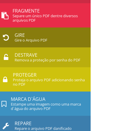
FRAGMENTE
Separe um único PDF dentre diversos
arquivos PDF
GIRE
Gire o Arquivo PDF
DESTRAVE
Remova a proteção por senha do PDF
PROTEGER
Proteja o arquivo PDF adicionando senha
no PDF
MARCA D`ÁGUA
Estampe uma imagem como uma marca
d`água do arquivo PDF
REPARE
Repare o arquivo PDF danificado