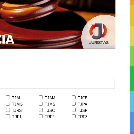
TJAL
TJAM
TJCE
TJMG
TJMS
TJPA
TJRS
TJSC
TJSP
TRF1
TRF2
TRF3