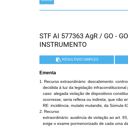
STF AI 577363 AgR / GO - 
INSTRUMENTO
RESULTADO SIMPLES
Ementa
1. Recurso extraordinário: descabimento: controv
   decidida à luz da legislação infraconstitucional pertinente ao

   caso: alegada violação de dispositivos constitucionais que, se

   ocorresse, seria reflexa ou indireta, que não enseja reexame no

   RE: incidência, mutatis mutandis, da Súmula 636.

2. Recurso

   extraordinário: ausência de violação ao art. 93, IX, CF, que não

   exige o exame pormenorizado de cada uma das alegações ou provas
