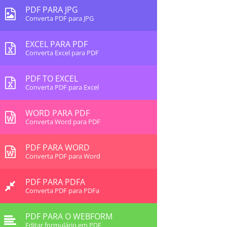
PDF PARA JPG
Converta PDF para JPG
EXCEL PARA PDF
Converta Excel para PDF
PDF TO EXCEL
Converta PDF para Excel
WORD PARA PDF
Converta Word para PDF
PDF PARA WORD
Converta PDF para Word
PDF PARA PDFA
Converta PDF para PDFa
PDF PARA O WEBFORM
Editar formulário em PDF