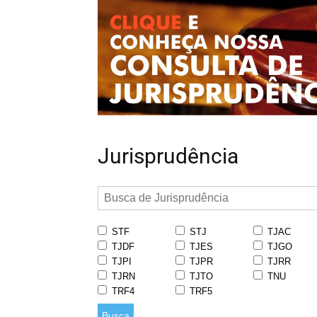
Jurisprudência
STF
STJ
TJAC
TJDF
TJES
TJGO
TJPI
TJPR
TJRR
TJRN
TJTO
TNU
TRF4
TRF5
Busca