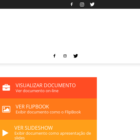
VISUALIZAR DOCUMENTO
Ver documento on-line
VER FLIPBOOK
Exibir documento como o FlipBook
VER SLIDESHOW
Exibir documento como apresentação de
slides