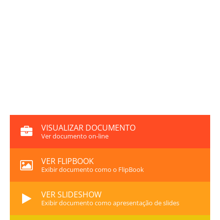
VISUALIZAR DOCUMENTO
Ver documento on-line
VER FLIPBOOK
Exibir documento como o FlipBook
VER SLIDESHOW
Exibir documento como apresentação de slides