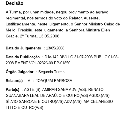
Decisão
A Turma, por unanimidade, negou provimento ao agravo
regimental, nos termos do voto do Relator. Ausente,
justificadamente, neste julgamento, o Senhor Ministro Celso de
Mello. Presidiu, este julgamento, a Senhora Ministra Ellen
Gracie. 2ª Turma, 13.05.2008.
Data do Julgamento
:
13/05/2008
Data da Publicação
:
DJe-142 DIVULG 31-07-2008 PUBLIC 01-08-
2008 EMENT VOL-02326-09 PP-01850
Órgão Julgador
:
Segunda Turma
Relator(a)
:
Min. JOAQUIM BARBOSA
Parte(s)
:
AGTE.(S): AMIRAH SABA ADV.(A/S): RENATO
GUANABARA LEAL DE ARAÚJO E OUTRO(A/S) AGDO.(A/S):
SÍLVIO SANZONE E OUTRO(A/S) ADV.(A/S): MAICEL ANESIO
TITTO E OUTRO(A/S)