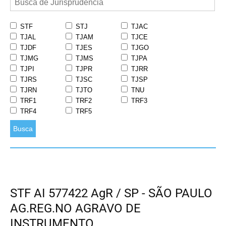
STF
STJ
TJAC
TJAL
TJAM
TJCE
TJDF
TJES
TJGO
TJMG
TJMS
TJPA
TJPI
TJPR
TJRR
TJRS
TJSC
TJSP
TJRN
TJTO
TNU
TRF1
TRF2
TRF3
TRF4
TRF5
Busca
STF AI 577422 AgR / SP - SÃO PAULO
AG.REG.NO AGRAVO DE
INSTRUMENTO