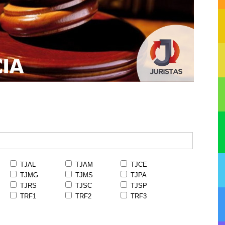
TJAL
TJAM
TJCE
TJMG
TJMS
TJPA
TJRS
TJSC
TJSP
TRF1
TRF2
TRF3