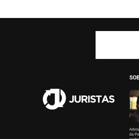
SO
Advog
da Pa