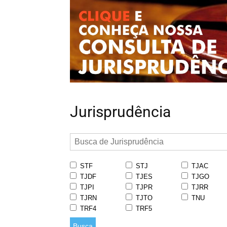
Jurisprudência
STF
STJ
TJAC
TJDF
TJES
TJGO
TJPI
TJPR
TJRR
TJRN
TJTO
TNU
TRF4
TRF5
Busca