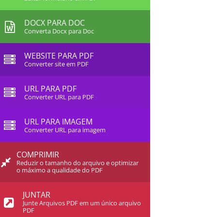
DOCX PARA DOC
Converta Docx para Doc
WEBSITE PARA PDF
Converter site em PDF
URL PARA PDF
Converter URL para PDF
URL PARA IMAGEM
Converter URL para imagem
COMPRIMIR
Reduzir o tamanho do arquivo e optimizar
o máximo a qualidade do PDF
JUNTAR
Junte Arquivos PDF em um único arquivo
PDF