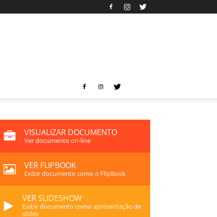
VISUALIZAR DOCUMENTO
Ver documento on-line
VER FLIPBOOK
Exibir documento como o FlipBook
VER SLIDESHOW
Exibir documento como apresentação de
slides