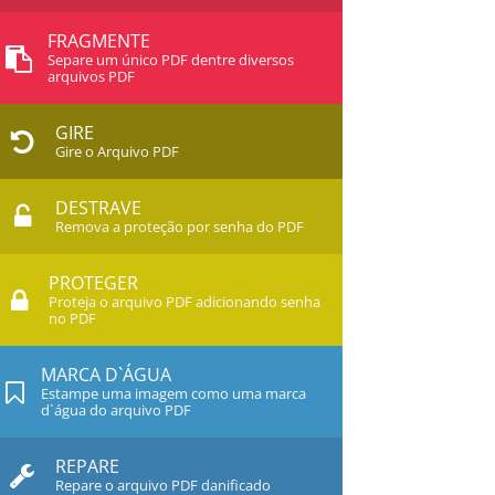
FRAGMENTE
Separe um único PDF dentre diversos
arquivos PDF
GIRE
Gire o Arquivo PDF
DESTRAVE
Remova a proteção por senha do PDF
PROTEGER
Proteja o arquivo PDF adicionando senha
no PDF
MARCA D`ÁGUA
Estampe uma imagem como uma marca
d`água do arquivo PDF
REPARE
Repare o arquivo PDF danificado