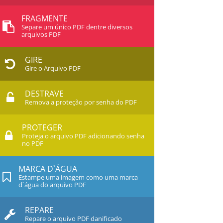
FRAGMENTE
Separe um único PDF dentre diversos
arquivos PDF
GIRE
Gire o Arquivo PDF
DESTRAVE
Remova a proteção por senha do PDF
PROTEGER
Proteja o arquivo PDF adicionando senha
no PDF
MARCA D`ÁGUA
Estampe uma imagem como uma marca
d`água do arquivo PDF
REPARE
Repare o arquivo PDF danificado