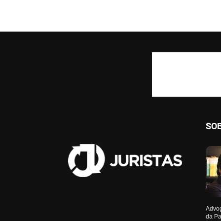
SO
Advog
da Pa