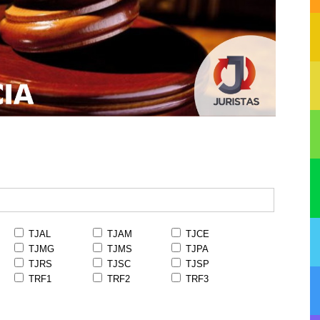
TJAL
TJAM
TJCE
TJMG
TJMS
TJPA
TJRS
TJSC
TJSP
TRF1
TRF2
TRF3