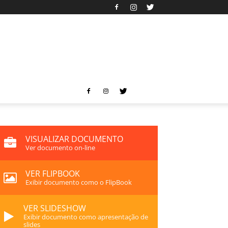
VISUALIZAR DOCUMENTO
Ver documento on-line
VER FLIPBOOK
Exibir documento como o FlipBook
VER SLIDESHOW
Exibir documento como apresentação de
slides