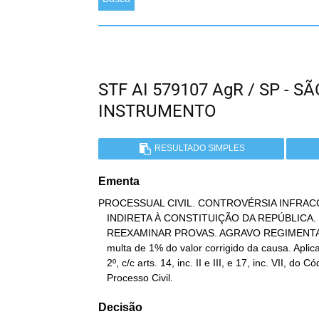
STF AI 579107 AgR / SP - 
INSTRUMENTO
RESULTADO SIMPLES
Ementa
PROCESSUAL CIVIL. CONTROVÉRSIA INFRAC
   INDIRETA À CONSTITUIÇÃO DA REPÚBLICA. IMPOSSIBILIDADE DE

   REEXAMINAR PROVAS. AGRAVO REGIMENTAL DESPROVIDO. Imposição de

   multa de 1% do valor corrigido da causa. Aplicação do art. 557, §

   2º, c/c arts. 14, inc. II e III, e 17, inc. VII, do Código de

   Processo Civil.
Decisão