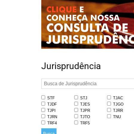
Jurisprudência
STF
STJ
TJAC
TJDF
TJES
TJGO
TJPI
TJPR
TJRR
TJRN
TJTO
TNU
TRF4
TRF5
Busca