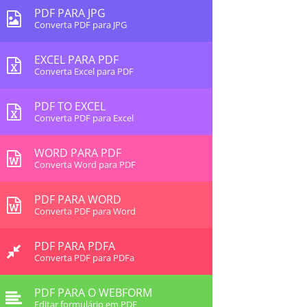
PDF PARA JPG
Converta PDF para JPG
EXCEL PARA PDF
Converta Excel para PDF
PDF TO EXCEL
Converta PDF para Excel
WORD PARA PDF
Converta Word para PDF
PDF PARA WORD
Converta PDF para Word
PDF PARA PDFA
Converta PDF para PDFa
PDF PARA O WEBFORM
Editar formulário em PDF