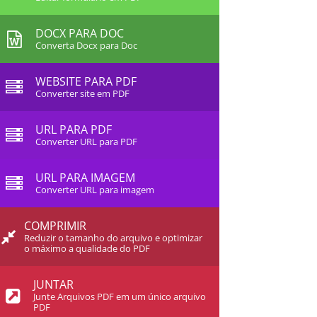
DOCX PARA DOC
Converta Docx para Doc
WEBSITE PARA PDF
Converter site em PDF
URL PARA PDF
Converter URL para PDF
URL PARA IMAGEM
Converter URL para imagem
COMPRIMIR
Reduzir o tamanho do arquivo e optimizar
o máximo a qualidade do PDF
JUNTAR
Junte Arquivos PDF em um único arquivo
PDF