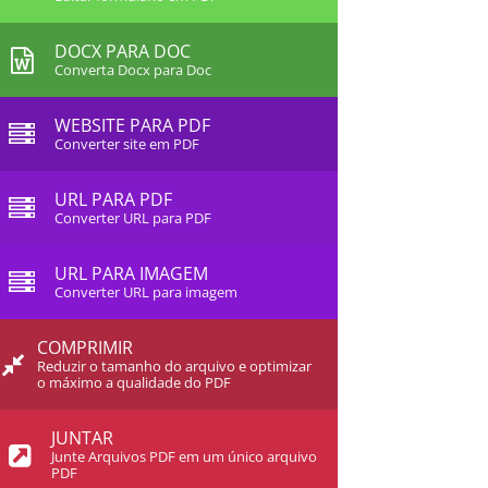
DOCX PARA DOC
Converta Docx para Doc
WEBSITE PARA PDF
Converter site em PDF
URL PARA PDF
Converter URL para PDF
URL PARA IMAGEM
Converter URL para imagem
COMPRIMIR
Reduzir o tamanho do arquivo e optimizar
o máximo a qualidade do PDF
JUNTAR
Junte Arquivos PDF em um único arquivo
PDF