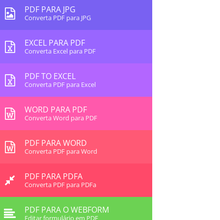
PDF PARA JPG
Converta PDF para JPG
EXCEL PARA PDF
Converta Excel para PDF
PDF TO EXCEL
Converta PDF para Excel
WORD PARA PDF
Converta Word para PDF
PDF PARA WORD
Converta PDF para Word
PDF PARA PDFA
Converta PDF para PDFa
PDF PARA O WEBFORM
Editar formulário em PDF