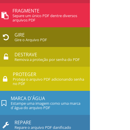
FRAGMENTE
Separe um único PDF dentre diversos
arquivos PDF
GIRE
Gire o Arquivo PDF
DESTRAVE
Remova a proteção por senha do PDF
PROTEGER
Proteja o arquivo PDF adicionando senha
no PDF
MARCA D`ÁGUA
Estampe uma imagem como uma marca
d`água do arquivo PDF
REPARE
Repare o arquivo PDF danificado