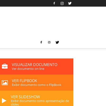
VISUALIZAR DOCUMENTO
Ver documento on-line
VER FLIPBOOK
Exibir documento como o FlipBook
VER SLIDESHOW
Exibir documento como apresentação de
slides