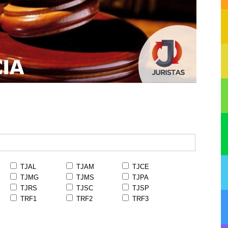
TJAL
TJAM
TJCE
TJMG
TJMS
TJPA
TJRS
TJSC
TJSP
TRF1
TRF2
TRF3