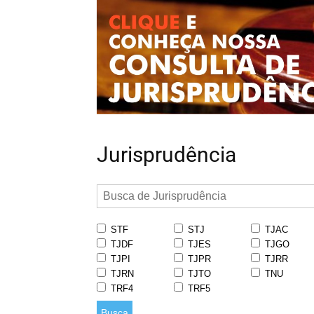
Jurisprudência
STF
STJ
TJAC
TJDF
TJES
TJGO
TJPI
TJPR
TJRR
TJRN
TJTO
TNU
TRF4
TRF5
Busca