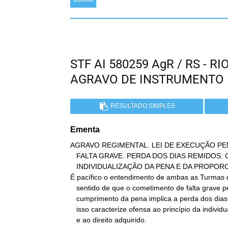
STF AI 580259 AgR / RS - 
AGRAVO DE INSTRUMENTO
RESULTADO SIMPLES
Ementa
AGRAVO REGIMENTAL. LEI DE EXECUÇÃO PENA
   FALTA GRAVE. PERDA DOS DIAS REMIDOS. OFENSA AOS PRINCÍPIOS DA

   INDIVIDUALIZAÇÃO DA PENA E DA PROPORCIONALIDADE. INOCORRÊNCIA.

É pacífico o entendimento de ambas as Turmas d
   sentido de que o cometimento de falta grave pelo preso durante o

   cumprimento da pena implica a perda dos dias remidos, sem que

   isso caracterize ofensa ao princípio da individualização da pena

   e ao direito adquirido.
