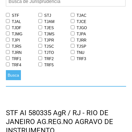
STF
STJ
TJAC
TJAL
TJAM
TJCE
TJDF
TJES
TJGO
TJMG
TJMS
TJPA
TJPI
TJPR
TJRR
TJRS
TJSC
TJSP
TJRN
TJTO
TNU
TRF1
TRF2
TRF3
TRF4
TRF5
Busca
STF AI 580335 AgR / RJ - RIO DE
JANEIRO AG.REG.NO AGRAVO DE
INSTRUMENTO