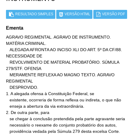
RESULTADO SIMPLES
VERSÃO HTML
VERSÃO PDF
Ementa
AGRAVO REGIMENTAL. AGRAVO DE INSTRUMENTO. 
MATÉRIA CRIMINAL.

   ALEGADA AFRONTA AO INCISO XLI DO ART. 5º DA CF/88. 
NECESSIDADE DE

   REVOLVIMENTO DE MATERIAL PROBATÓRIO. SÚMULA 
279/STF. OFENSA

   MERAMENTE REFLEXA AO MAGNO TEXTO. AGRAVO 
REGIMENTAL

   DESPROVIDO.

1. A alegada ofensa à Constituição Federal, se

   existente, ocorreria de forma reflexa ou indireta, o que não

   enseja a abertura da via extraordinária.

2. De outra parte, para

   se chegar à conclusão pretendida pela parte agravante seria

   necessário o reexame do conjunto probatório dos autos,

   providência vedada pela Súmula 279 desta excelsa Corte.
