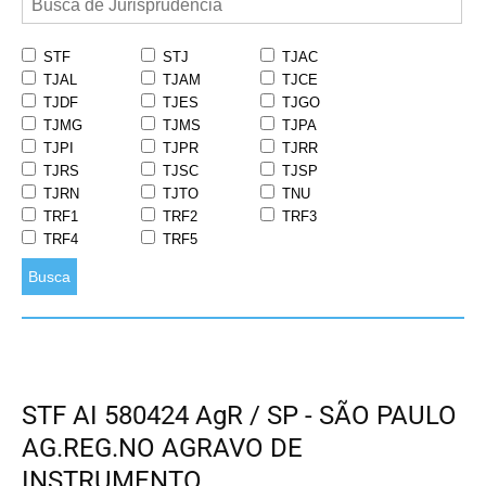
STF
STJ
TJAC
TJAL
TJAM
TJCE
TJDF
TJES
TJGO
TJMG
TJMS
TJPA
TJPI
TJPR
TJRR
TJRS
TJSC
TJSP
TJRN
TJTO
TNU
TRF1
TRF2
TRF3
TRF4
TRF5
Busca
STF AI 580424 AgR / SP - SÃO PAULO
AG.REG.NO AGRAVO DE
INSTRUMENTO