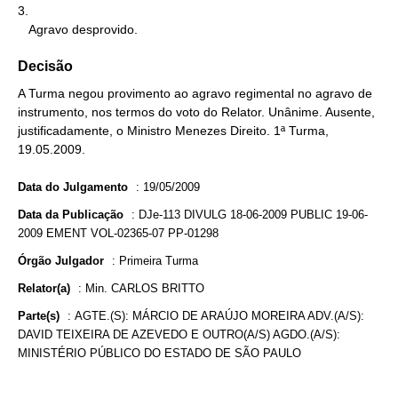
3.

   Agravo desprovido.
Decisão
A Turma negou provimento ao agravo regimental no agravo de
instrumento, nos termos do voto do Relator. Unânime. Ausente,
justificadamente, o Ministro Menezes Direito. 1ª Turma,
19.05.2009.
Data do Julgamento
:
19/05/2009
Data da Publicação
:
DJe-113 DIVULG 18-06-2009 PUBLIC 19-06-
2009 EMENT VOL-02365-07 PP-01298
Órgão Julgador
:
Primeira Turma
Relator(a)
:
Min. CARLOS BRITTO
Parte(s)
:
AGTE.(S): MÁRCIO DE ARAÚJO MOREIRA ADV.(A/S):
DAVID TEIXEIRA DE AZEVEDO E OUTRO(A/S) AGDO.(A/S):
MINISTÉRIO PÚBLICO DO ESTADO DE SÃO PAULO