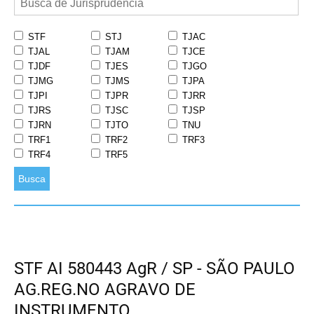
STF
STJ
TJAC
TJAL
TJAM
TJCE
TJDF
TJES
TJGO
TJMG
TJMS
TJPA
TJPI
TJPR
TJRR
TJRS
TJSC
TJSP
TJRN
TJTO
TNU
TRF1
TRF2
TRF3
TRF4
TRF5
Busca
STF AI 580443 AgR / SP - SÃO PAULO
AG.REG.NO AGRAVO DE
INSTRUMENTO