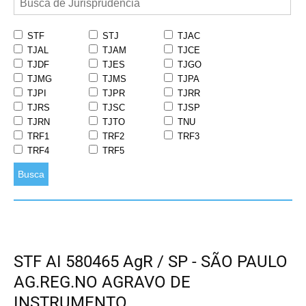
STF
STJ
TJAC
TJAL
TJAM
TJCE
TJDF
TJES
TJGO
TJMG
TJMS
TJPA
TJPI
TJPR
TJRR
TJRS
TJSC
TJSP
TJRN
TJTO
TNU
TRF1
TRF2
TRF3
TRF4
TRF5
Busca
STF AI 580465 AgR / SP - SÃO PAULO
AG.REG.NO AGRAVO DE
INSTRUMENTO