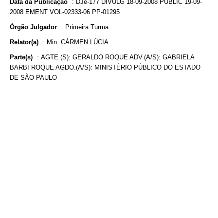
Data da Publicação
:
DJe-177 DIVULG 18-09-2008 PUBLIC 19-09-
2008 EMENT VOL-02333-06 PP-01295
Órgão Julgador
:
Primeira Turma
Relator(a)
:
Min. CÁRMEN LÚCIA
Parte(s)
:
AGTE.(S): GERALDO ROQUE ADV.(A/S): GABRIELA
BARBI ROQUE AGDO.(A/S): MINISTÉRIO PÚBLICO DO ESTADO
DE SÃO PAULO