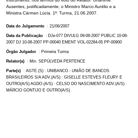
instrumento, nos termos do voto do Relator. Unânime.
Ausentes, justificadamente, o Ministro Marco Aurélio e a
Ministra Cármen Lúcia. 1ª. Turma, 21.06.2007.
Data do Julgamento
:
21/06/2007
Data da Publicação
:
DJe-077 DIVULG 09-08-2007 PUBLIC 10-08-
2007 DJ 10-08-2007 PP-00040 EMENT VOL-02284-05 PP-00900
Órgão Julgador
:
Primeira Turma
Relator(a)
:
Min. SEPÚLVEDA PERTENCE
Parte(s)
:
AGTE.(S) : UNIBANCO - UNIÃO DE BANCOS
BRASILEIROS S/A ADV.(A/S) : GISELLE ESTEVES FLEURY E
OUTRO(A/S) AGDO.(A/S) : CELSO DO NASCIMENTO ADV.(A/S) :
MÁRCIO GONTIJO E OUTRO(A/S)