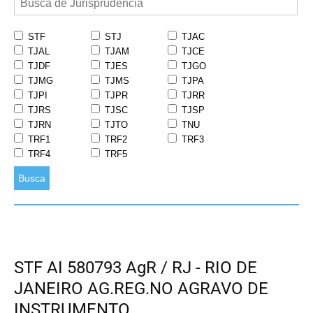
STF
STJ
TJAC
TJAL
TJAM
TJCE
TJDF
TJES
TJGO
TJMG
TJMS
TJPA
TJPI
TJPR
TJRR
TJRS
TJSC
TJSP
TJRN
TJTO
TNU
TRF1
TRF2
TRF3
TRF4
TRF5
Busca
STF AI 580793 AgR / RJ - RIO DE
JANEIRO AG.REG.NO AGRAVO DE
INSTRUMENTO