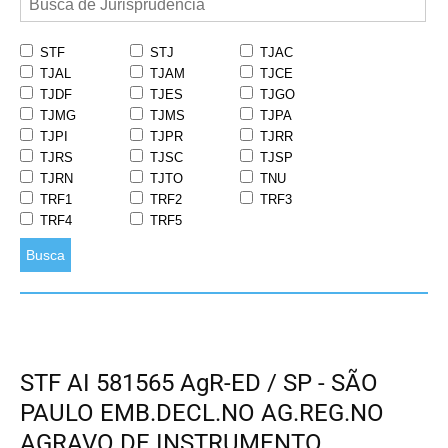
STF
STJ
TJAC
TJAL
TJAM
TJCE
TJDF
TJES
TJGO
TJMG
TJMS
TJPA
TJPI
TJPR
TJRR
TJRS
TJSC
TJSP
TJRN
TJTO
TNU
TRF1
TRF2
TRF3
TRF4
TRF5
Busca
STF AI 581565 AgR-ED / SP - SÃO
PAULO EMB.DECL.NO AG.REG.NO
AGRAVO DE INSTRUMENTO