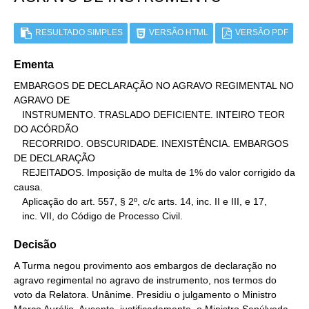
RESULTADO SIMPLES
VERSÃO HTML
VERSÃO PDF
Ementa
EMBARGOS DE DECLARAÇÃO NO AGRAVO REGIMENTAL NO 
AGRAVO DE

   INSTRUMENTO. TRASLADO DEFICIENTE. INTEIRO TEOR 
DO ACÓRDÃO

   RECORRIDO. OBSCURIDADE. INEXISTÊNCIA. EMBARGOS 
DE DECLARAÇÃO

   REJEITADOS. Imposição de multa de 1% do valor corrigido da 
causa.

   Aplicação do art. 557, § 2º, c/c arts. 14, inc. II e III, e 17,

   inc. VII, do Código de Processo Civil.
Decisão
A Turma negou provimento aos embargos de declaração no
agravo regimental no agravo de instrumento, nos termos do
voto da Relatora. Unânime. Presidiu o julgamento o Ministro