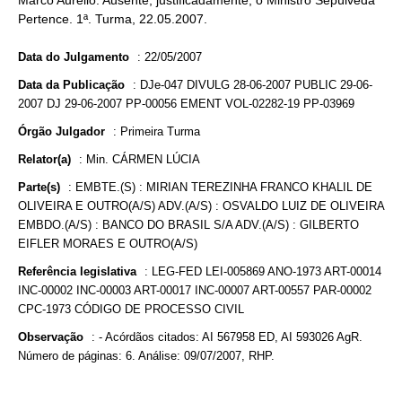
Marco Aurélio. Ausente, justificadamente, o Ministro Sepúlveda
Pertence. 1ª. Turma, 22.05.2007.
Data do Julgamento
:
22/05/2007
Data da Publicação
:
DJe-047 DIVULG 28-06-2007 PUBLIC 29-06-
2007 DJ 29-06-2007 PP-00056 EMENT VOL-02282-19 PP-03969
Órgão Julgador
:
Primeira Turma
Relator(a)
:
Min. CÁRMEN LÚCIA
Parte(s)
:
EMBTE.(S) : MIRIAN TEREZINHA FRANCO KHALIL DE
OLIVEIRA E OUTRO(A/S) ADV.(A/S) : OSVALDO LUIZ DE OLIVEIRA
EMBDO.(A/S) : BANCO DO BRASIL S/A ADV.(A/S) : GILBERTO
EIFLER MORAES E OUTRO(A/S)
Referência legislativa
:
LEG-FED LEI-005869 ANO-1973 ART-00014
INC-00002 INC-00003 ART-00017 INC-00007 ART-00557 PAR-00002
CPC-1973 CÓDIGO DE PROCESSO CIVIL
Observação
:
- Acórdãos citados: AI 567958 ED, AI 593026 AgR.
Número de páginas: 6. Análise: 09/07/2007, RHP.