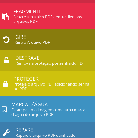
FRAGMENTE
Separe um único PDF dentre diversos
arquivos PDF
GIRE
Gire o Arquivo PDF
DESTRAVE
Remova a proteção por senha do PDF
PROTEGER
Proteja o arquivo PDF adicionando senha
no PDF
MARCA D`ÁGUA
Estampe uma imagem como uma marca
d`água do arquivo PDF
REPARE
Repare o arquivo PDF danificado