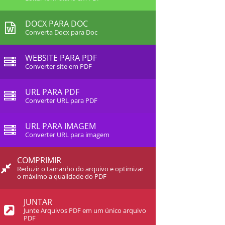
DOCX PARA DOC
Converta Docx para Doc
WEBSITE PARA PDF
Converter site em PDF
URL PARA PDF
Converter URL para PDF
URL PARA IMAGEM
Converter URL para imagem
COMPRIMIR
Reduzir o tamanho do arquivo e optimizar
o máximo a qualidade do PDF
JUNTAR
Junte Arquivos PDF em um único arquivo
PDF