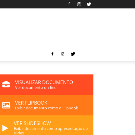
VISUALIZAR DOCUMENTO
Ver documento on-line
VER FLIPBOOK
Exibir documento como o FlipBook
VER SLIDESHOW
Exibir documento como apresentação de
slides