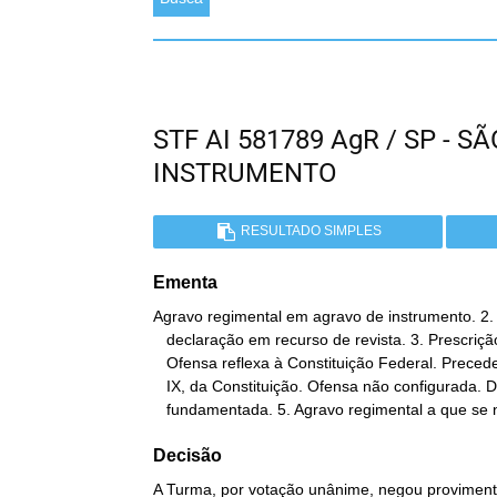
STF AI 581789 AgR / SP - 
INSTRUMENTO
RESULTADO SIMPLES
Ementa
Agravo regimental em agravo de instrumento. 2.
   declaração em recurso de revista. 3. Prescrição. Marco inicial.

   Ofensa reflexa à Constituição Federal. Precedentes. 4. Art. 93,

   IX, da Constituição. Ofensa não configurada. Decisão devidamente

   fundamentada. 5. Agravo regimental a que se
Decisão
A Turma, por votação unânime, negou provimento