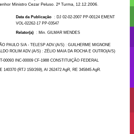
Senhor Ministro Cezar Peluso. 2ª Turma, 12.12.2006.
Data da Publicação
:
DJ 02-02-2007 PP-00124 EMENT
VOL-02262-17 PP-03547
Relator(a)
:
Min. GILMAR MENDES
O PAULO S/A - TELESP ADV.(A/S) : GUILHERME MIGNONE
LDO ROLIM ADV.(A/S) : ZÉLIO MAIA DA ROCHA E OUTRO(A/S)
T-00093 INC-00009 CF-1988 CONSTITUIÇÃO FEDERAL
RE 140370 (RTJ 150/269), AI 262472 AgR, RE 345845 AgR.