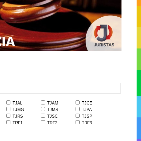
TJAL
TJAM
TJCE
TJMG
TJMS
TJPA
TJRS
TJSC
TJSP
TRF1
TRF2
TRF3