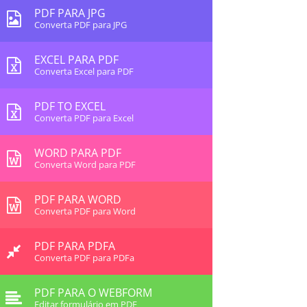
PDF PARA JPG
Converta PDF para JPG
EXCEL PARA PDF
Converta Excel para PDF
PDF TO EXCEL
Converta PDF para Excel
WORD PARA PDF
Converta Word para PDF
PDF PARA WORD
Converta PDF para Word
PDF PARA PDFA
Converta PDF para PDFa
PDF PARA O WEBFORM
Editar formulário em PDF