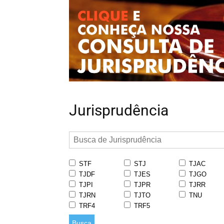
Jurisprudência
STF
STJ
TJAC
TJDF
TJES
TJGO
TJPI
TJPR
TJRR
TJRN
TJTO
TNU
TRF4
TRF5
Busca