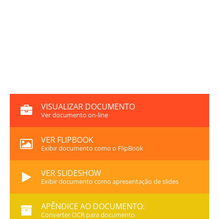
VISUALIZAR DOCUMENTO
Ver documento on-line
VER FLIPBOOK
Exibir documento como o FlipBook
VER SLIDESHOW
Exibir documento como apresentação de slides
APÊNDICE AO DOCUMENTO:
Converter OCR para documento