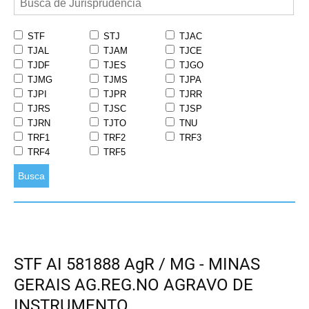
STF
STJ
TJAC
TJAL
TJAM
TJCE
TJDF
TJES
TJGO
TJMG
TJMS
TJPA
TJPI
TJPR
TJRR
TJRS
TJSC
TJSP
TJRN
TJTO
TNU
TRF1
TRF2
TRF3
TRF4
TRF5
Busca
STF AI 581888 AgR / MG - MINAS
GERAIS AG.REG.NO AGRAVO DE
INSTRUMENTO