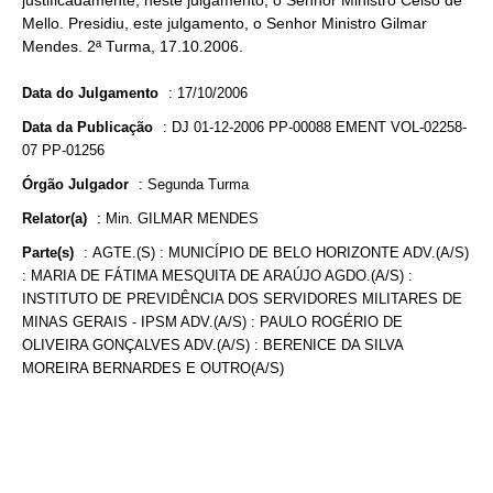
justificadamente, neste julgamento, o Senhor Ministro Celso de
Mello. Presidiu, este julgamento, o Senhor Ministro Gilmar
Mendes. 2ª Turma, 17.10.2006.
Data do Julgamento
:
17/10/2006
Data da Publicação
:
DJ 01-12-2006 PP-00088 EMENT VOL-02258-
07 PP-01256
Órgão Julgador
:
Segunda Turma
Relator(a)
:
Min. GILMAR MENDES
Parte(s)
:
AGTE.(S) : MUNICÍPIO DE BELO HORIZONTE ADV.(A/S)
: MARIA DE FÁTIMA MESQUITA DE ARAÚJO AGDO.(A/S) :
INSTITUTO DE PREVIDÊNCIA DOS SERVIDORES MILITARES DE
MINAS GERAIS - IPSM ADV.(A/S) : PAULO ROGÉRIO DE
OLIVEIRA GONÇALVES ADV.(A/S) : BERENICE DA SILVA
MOREIRA BERNARDES E OUTRO(A/S)