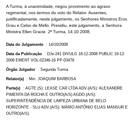
A Turma, à unanimidade, negou provimento ao agravo
regimental, nos termos do voto do Relator. Ausentes,
justificadamente, neste julgamento, os Senhores Ministros Eros
Grau e Celso de Mello. Presidiu, este julgamento, a Senhora
Ministra Ellen Gracie. 2ª Turma, 14.10.2008.
Data do Julgamento
:
14/10/2008
Data da Publicação
:
DJe-241 DIVULG 18-12-2008 PUBLIC 19-12-
2008 EMENT VOL-02346-16 PP-03479
Órgão Julgador
:
Segunda Turma
Relator(a)
:
Min. JOAQUIM BARBOSA
Parte(s)
:
AGTE.(S): LEASE CAR LTDA ADV.(A/S): ALEXANDRE
PIMENTA DA ROCHA E OUTRO(A/S) AGDO.(A/S):
SUPERINTENDÊNCIA DE LIMPEZA URBANA DE BELO
HORIZONTE - SLU ADV.(A/S): MÁRIO ANTÔNIO ELIAS MANSUR E
OUTRO(A/S)