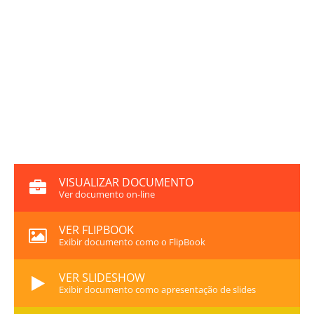
VISUALIZAR DOCUMENTO
Ver documento on-line
VER FLIPBOOK
Exibir documento como o FlipBook
VER SLIDESHOW
Exibir documento como apresentação de slides