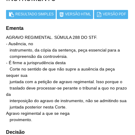
RESULTADO SIMPLES
VERSÃO HTML
VERSÃO PDF
Ementa
AGRAVO REGIMENTAL. SÚMULA 288 DO STF.

- Ausência, no

   instrumento, da cópia da sentença, peça essencial para a

   compreensão da controvérsia.

- É firme a jurisprudência desta

   Corte no sentido de que não supre a ausência da peça 
sequer sua

   juntada com a petição de agravo regimental. Isso porque o

   traslado deve processar-se perante o tribunal a quo no prazo 
da

   interposição do agravo de instrumento, não se admitindo sua

   juntada posterior nesta Corte.

Agravo regimental a que se nega

   provimento.
Decisão