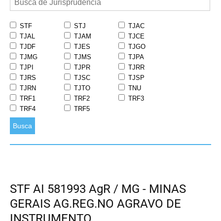
STF
STJ
TJAC
TJAL
TJAM
TJCE
TJDF
TJES
TJGO
TJMG
TJMS
TJPA
TJPI
TJPR
TJRR
TJRS
TJSC
TJSP
TJRN
TJTO
TNU
TRF1
TRF2
TRF3
TRF4
TRF5
Busca
STF AI 581993 AgR / MG - MINAS
GERAIS AG.REG.NO AGRAVO DE
INSTRUMENTO