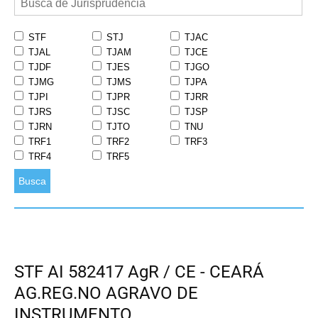
STF
STJ
TJAC
TJAL
TJAM
TJCE
TJDF
TJES
TJGO
TJMG
TJMS
TJPA
TJPI
TJPR
TJRR
TJRS
TJSC
TJSP
TJRN
TJTO
TNU
TRF1
TRF2
TRF3
TRF4
TRF5
Busca
STF AI 582417 AgR / CE - CEARÁ
AG.REG.NO AGRAVO DE
INSTRUMENTO