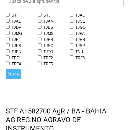
STF
STJ
TJAC
TJAL
TJAM
TJCE
TJDF
TJES
TJGO
TJMG
TJMS
TJPA
TJPI
TJPR
TJRR
TJRS
TJSC
TJSP
TJRN
TJTO
TNU
TRF1
TRF2
TRF3
TRF4
TRF5
Busca
STF AI 582700 AgR / BA - BAHIA
AG.REG.NO AGRAVO DE
INSTRUMENTO