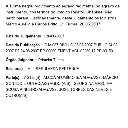
A Turma negou provimento ao agravo regimental no agravo de
instrumento, nos termos do voto do Relator. Unânime. Não
participaram, justificadamente, deste julgamento os Ministros
Marco Aurélio e Carlos Britto. 1ª. Turma, 26.06.2007.
Data do Julgamento
:
26/06/2007
Data da Publicação
:
DJe-087 DIVULG 23-08-2007 PUBLIC 24-08-
2007 DJ 24-08-2007 PP-00060 EMENT VOL-02286-17 PP-03159
Órgão Julgador
:
Primeira Turma
Relator(a)
:
Min. SEPÚLVEDA PERTENCE
Parte(s)
:
AGTE.(S) : ALCOA ALUMÍNIO S/A ADV.(A/S) : MÁRCIO
GONTIJO E OUTRO(A/S) AGDO.(A/S) : GEORGINA MASCIMA
SOUSA PINHEIRO ADV.(A/S) : JOSÉ TORRES DAS NEVES E
OUTRO(A/S)