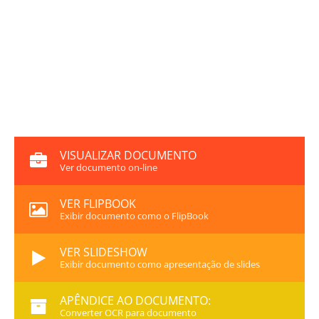
VISUALIZAR DOCUMENTO
Ver documento on-line
VER FLIPBOOK
Exibir documento como o FlipBook
VER SLIDESHOW
Exibir documento como apresentação de slides
APÊNDICE AO DOCUMENTO:
Converter OCR para documento